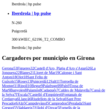
Iberdrola | bp pulse
Iberdrola | bp pulse
N-260
Puigcerdà
300
kW
IEC_62196_T2_COMBO
Iberdrola | bp pulse
Cargadores por municipio en Girona
Gerona
53
Figueres
32
Castell d'Aro, Platja d'Aro s'Agaró
26
La
Jonquera
22
Blanes
21
Lloret de Mar
19
Calonge i Sant
Antoni
18
Olot
18
Sant Feliu de
Guíxols
15
Roses
13
Puigcerdà
12
Salt
11
Torroella de
Montgrí
11
Ripoll
10
Begur
9
Palafrugell
9
Pals
9
Tossa de
Mar
9
Banyoles
8
Palamós
8
Cadaqués
7
Caldes de Malavella
7
Cassà de
la Selva
7
l'Escala
7
Castelló d'Empúries
6
Fontanals de
Cerdanya
6
Llançà
6
Riudellots de la Selva
6
Sant Pere
Pescador
6
Alp
5
Campdevànol
5
Camprodon
5
Peralada
5
Sant
Gregori
5
Vilablareix
5
Vilobí d'Onyar
5
Fornells de la