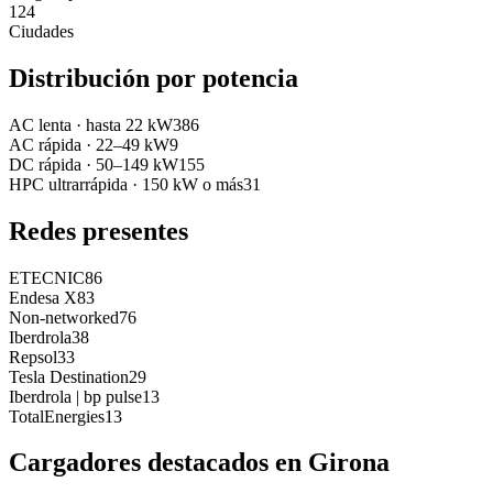
124
Ciudades
Distribución por potencia
AC lenta
·
hasta 22 kW
386
AC rápida
·
22–49 kW
9
DC rápida
·
50–149 kW
155
HPC ultrarrápida
·
150 kW o más
31
Redes presentes
ETECNIC
86
Endesa X
83
Non-networked
76
Iberdrola
38
Repsol
33
Tesla Destination
29
Iberdrola | bp pulse
13
TotalEnergies
13
Cargadores destacados en
Girona