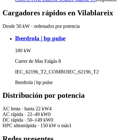
Cargadores rápidos en
Vilablareix
Desde 50 kW · ordenados por potencia
Iberdrola | bp pulse
180
kW
Carrer de Mas Falgàs 8
IEC_62196_T2_COMBO
IEC_62196_T2
Iberdrola | bp pulse
Distribución por potencia
AC lenta
·
hasta 22 kW
4
AC rápida
·
22–49 kW
0
DC rápida
·
50–149 kW
0
HPC ultrarrápida
·
150 kW o más
1
Redes presentes