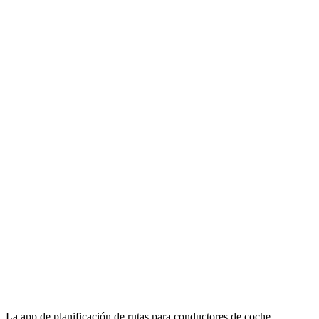
La app de planificación de rutas para conductores de coche