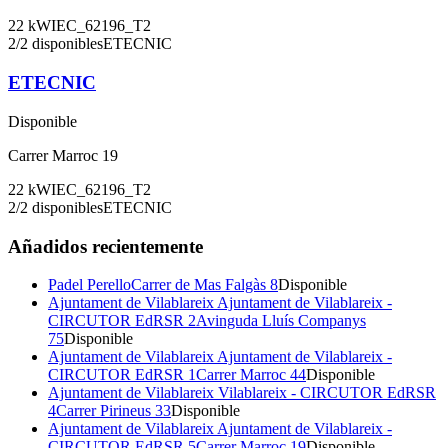
22
kW
IEC_62196_T2
2
/
2
disponibles
ETECNIC
ETECNIC
Disponible
Carrer Marroc 19
22
kW
IEC_62196_T2
2
/
2
disponibles
ETECNIC
Añadidos recientemente
Padel Perello
Carrer de Mas Falgàs 8
Disponible
Ajuntament de Vilablareix Ajuntament de Vilablareix -
CIRCUTOR EdRSR 2
Avinguda Lluís Companys
75
Disponible
Ajuntament de Vilablareix Ajuntament de Vilablareix -
CIRCUTOR EdRSR 1
Carrer Marroc 44
Disponible
Ajuntament de Vilablareix Vilablareix - CIRCUTOR EdRSR
4
Carrer Pirineus 33
Disponible
Ajuntament de Vilablareix Ajuntament de Vilablareix -
CIRCUTOR EdRSR 5
Carrer Marroc 19
Disponible