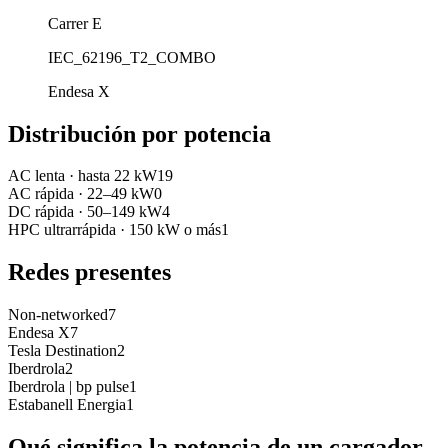
Carrer E
IEC_62196_T2_COMBO
Endesa X
Distribución por potencia
AC lenta
·
hasta 22 kW
19
AC rápida
·
22–49 kW
0
DC rápida
·
50–149 kW
4
HPC ultrarrápida
·
150 kW o más
1
Redes presentes
Non-networked
7
Endesa X
7
Tesla Destination
2
Iberdrola
2
Iberdrola | bp pulse
1
Estabanell Energia
1
Qué significa la potencia de un cargador