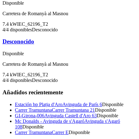
Disponible
Carretera de Romanyà al Masnou
7.4
kW
IEC_62196_T2
4
/
4
disponibles
Desconocido
Desconocido
Disponible
Carretera de Romanyà al Masnou
7.4
kW
IEC_62196_T2
4
/
4
disponibles
Desconocido
Añadidos recientemente
Estación bp Platja d'Aro
Avinguda de París 6
Disponible
Carrer Tramuntana
Carrer Tramuntana 21
Disponible
GI-Girona-006
Avinguda Castell d'Aro 63
Disponible
Mc Donalds - Avinguda de s'Agaró
Avinguda s'Agaró
108
Disponible
Carrer Tramuntana
Carrer E
Disponible