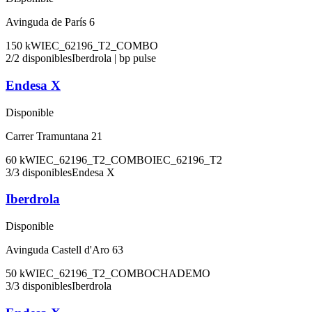
Avinguda de París 6
150
kW
IEC_62196_T2_COMBO
2
/
2
disponibles
Iberdrola | bp pulse
Endesa X
Disponible
Carrer Tramuntana 21
60
kW
IEC_62196_T2_COMBO
IEC_62196_T2
3
/
3
disponibles
Endesa X
Iberdrola
Disponible
Avinguda Castell d'Aro 63
50
kW
IEC_62196_T2_COMBO
CHADEMO
3
/
3
disponibles
Iberdrola