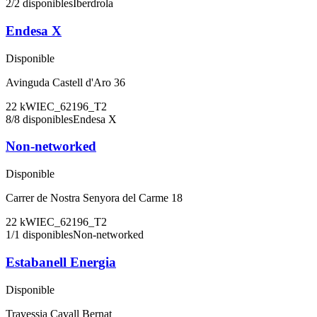
2
/
2
disponibles
Iberdrola
Endesa X
Disponible
Avinguda Castell d'Aro 36
22
kW
IEC_62196_T2
8
/
8
disponibles
Endesa X
Non-networked
Disponible
Carrer de Nostra Senyora del Carme 18
22
kW
IEC_62196_T2
1
/
1
disponibles
Non-networked
Estabanell Energia
Disponible
Travessia Cavall Bernat