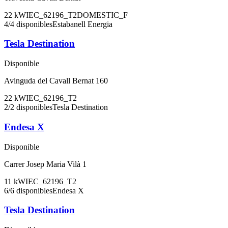
22
kW
IEC_62196_T2
DOMESTIC_F
4
/
4
disponibles
Estabanell Energia
Tesla Destination
Disponible
Avinguda del Cavall Bernat 160
22
kW
IEC_62196_T2
2
/
2
disponibles
Tesla Destination
Endesa X
Disponible
Carrer Josep Maria Vilà 1
11
kW
IEC_62196_T2
6
/
6
disponibles
Endesa X
Tesla Destination