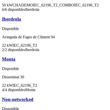
50
kW
CHADEMO
IEC_62196_T2_COMBO
IEC_62196_T2
6
/
6
disponibles
Iberdrola
Iberdrola
Disponible
Avinguda de Fages de Climent 94
22
kW
IEC_62196_T2
2
/
2
disponibles
Iberdrola
Monta
Disponible
Disseminat 30
22
kW
IEC_62196_T2
4
/
4
disponibles
Monta
Non-networked
Disponible