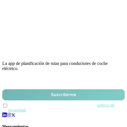
La app de planificación de rutas para conductores de coche
eléctrico.
Email
Suscribirme
Acepto recibir comunicaciones de QuantumDrive y la
política de
privacidad
.
Herramientas