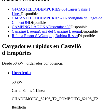
GI-CASTELLODEMPURIES-001
Carrer Salins 1
Linea
Disponible
GI-CASTELLODEMPURIES-002
Avinguda de Fages de
Climent 94
Disponible
CAMPING LAGUNA
Disseminat 30
Disponible
Camping Laguna
Camí del Camping Laguna
Disponible
Rubina Resort SA
Camping Rubina Resort
Disponible
Cargadores rápidos en
Castelló
d'Empúries
Desde 50 kW · ordenados por potencia
Iberdrola
50
kW
Carrer Salins 1 Linea
CHADEMO
IEC_62196_T2_COMBO
IEC_62196_T2
Iberdrola