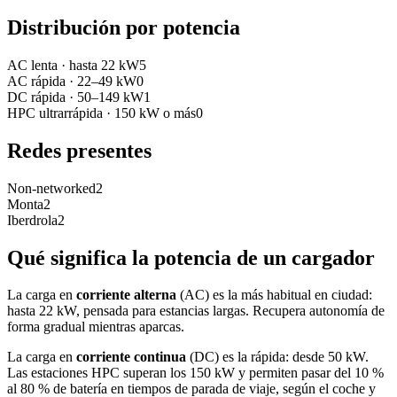
Distribución por potencia
AC lenta
·
hasta 22 kW
5
AC rápida
·
22–49 kW
0
DC rápida
·
50–149 kW
1
HPC ultrarrápida
·
150 kW o más
0
Redes presentes
Non-networked
2
Monta
2
Iberdrola
2
Qué significa la potencia de un cargador
La carga en
corriente alterna
(AC) es la más habitual en ciudad:
hasta 22 kW, pensada para estancias largas. Recupera autonomía de
forma gradual mientras aparcas.
La carga en
corriente continua
(DC) es la rápida: desde 50 kW.
Las estaciones HPC superan los 150 kW y permiten pasar del 10 %
al 80 % de batería en tiempos de parada de viaje, según el coche y