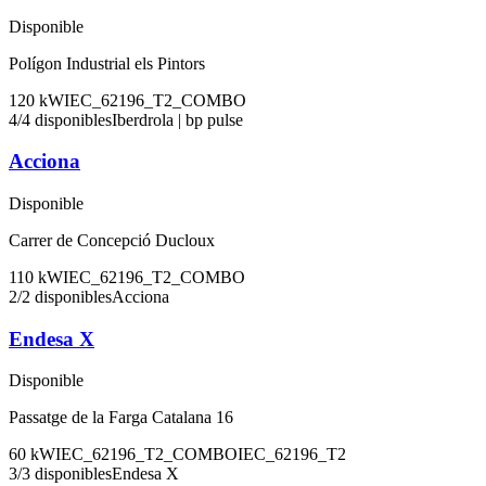
Disponible
Polígon Industrial els Pintors
120
kW
IEC_62196_T2_COMBO
4
/
4
disponibles
Iberdrola | bp pulse
Acciona
Disponible
Carrer de Concepció Ducloux
110
kW
IEC_62196_T2_COMBO
2
/
2
disponibles
Acciona
Endesa X
Disponible
Passatge de la Farga Catalana 16
60
kW
IEC_62196_T2_COMBO
IEC_62196_T2
3
/
3
disponibles
Endesa X