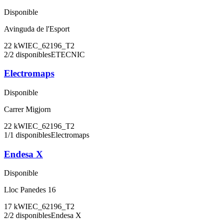
Disponible
Avinguda de l'Esport
22
kW
IEC_62196_T2
2
/
2
disponibles
ETECNIC
Electromaps
Disponible
Carrer Migjorn
22
kW
IEC_62196_T2
1
/
1
disponibles
Electromaps
Endesa X
Disponible
Lloc Panedes 16
17
kW
IEC_62196_T2
2
/
2
disponibles
Endesa X