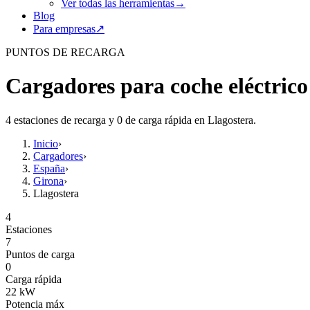
Ver todas las herramientas
→
Blog
Para empresas
↗
PUNTOS DE RECARGA
Cargadores para coche eléctrico
4 estaciones de recarga y 0 de carga rápida en Llagostera.
Inicio
›
Cargadores
›
España
›
Girona
›
Llagostera
4
Estaciones
7
Puntos de carga
0
Carga rápida
22
kW
Potencia máx