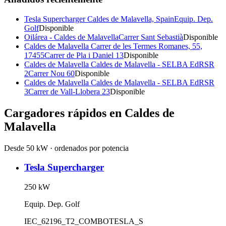
Tesla Supercharger Caldes de Malavella, Spain
Equip. Dep.
Golf
Disponible
Oilárea - Caldes de Malavella
Carrer Sant Sebastià
Disponible
Caldes de Malavella Carrer de les Termes Romanes, 55,
17455
Carrer de Pla i Daniel 13
Disponible
Caldes de Malavella Caldes de Malavella - SELBA EdRSR
2
Carrer Nou 60
Disponible
Caldes de Malavella Caldes de Malavella - SELBA EdRSR
3
Carrer de Vall-Llobera 23
Disponible
Cargadores rápidos en
Caldes de
Malavella
Desde 50 kW · ordenados por potencia
Tesla Supercharger
250
kW
Equip. Dep. Golf
IEC_62196_T2_COMBO
TESLA_S