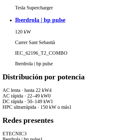
Tesla Supercharger
Iberdrola | bp pulse
120
kW
Carrer Sant Sebastià
IEC_62196_T2_COMBO
Iberdrola | bp pulse
Distribución por potencia
AC lenta
·
hasta 22 kW
4
AC rápida
·
22–49 kW
0
DC rápida
·
50–149 kW
1
HPC ultrarrápida
·
150 kW o más
1
Redes presentes
ETECNIC
3
Iberdrola | bp pulse
1