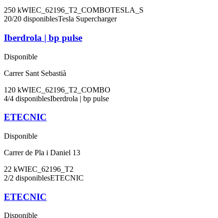
250
kW
IEC_62196_T2_COMBO
TESLA_S
20
/
20
disponibles
Tesla Supercharger
Iberdrola | bp pulse
Disponible
Carrer Sant Sebastià
120
kW
IEC_62196_T2_COMBO
4
/
4
disponibles
Iberdrola | bp pulse
ETECNIC
Disponible
Carrer de Pla i Daniel 13
22
kW
IEC_62196_T2
2
/
2
disponibles
ETECNIC
ETECNIC
Disponible