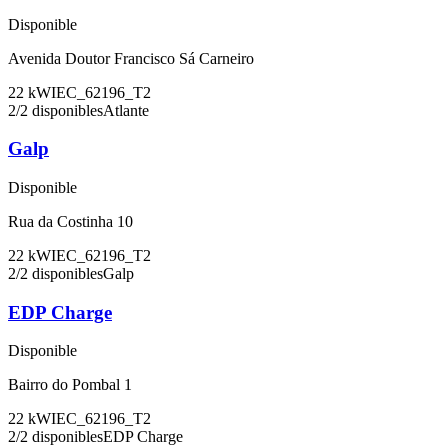
Disponible
Avenida Doutor Francisco Sá Carneiro
22
kW
IEC_62196_T2
2
/
2
disponibles
Atlante
Galp
Disponible
Rua da Costinha 10
22
kW
IEC_62196_T2
2
/
2
disponibles
Galp
EDP Charge
Disponible
Bairro do Pombal 1
22
kW
IEC_62196_T2
2
/
2
disponibles
EDP Charge