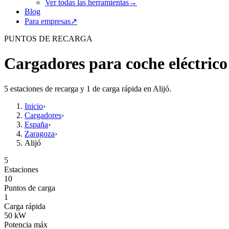
Ver todas las herramientas
→
Blog
Para empresas
↗
PUNTOS DE RECARGA
Cargadores para coche eléctrico
5 estaciones de recarga y 1 de carga rápida en Alijó.
Inicio
›
Cargadores
›
España
›
Zaragoza
›
Alijó
5
Estaciones
10
Puntos de carga
1
Carga rápida
50
kW
Potencia máx