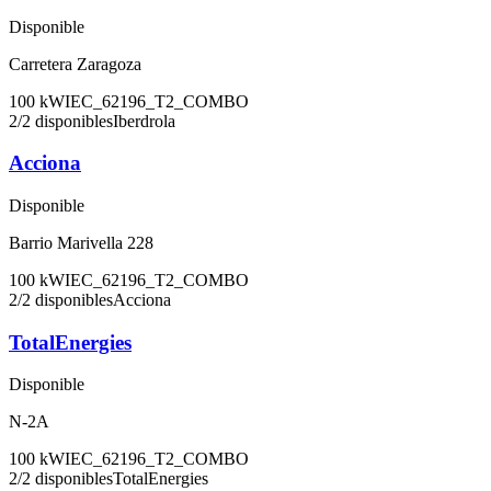
Disponible
Carretera Zaragoza
100
kW
IEC_62196_T2_COMBO
2
/
2
disponibles
Iberdrola
Acciona
Disponible
Barrio Marivella 228
100
kW
IEC_62196_T2_COMBO
2
/
2
disponibles
Acciona
TotalEnergies
Disponible
N-2A
100
kW
IEC_62196_T2_COMBO
2
/
2
disponibles
TotalEnergies