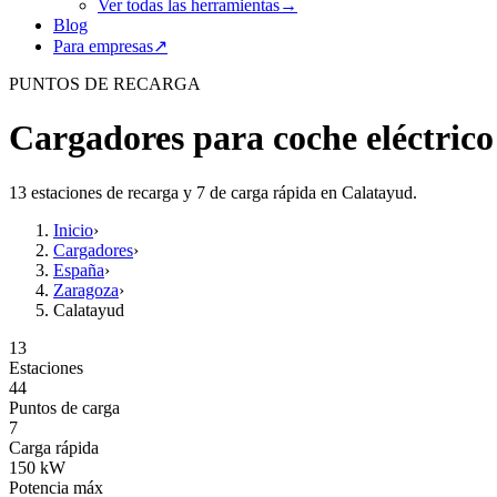
Ver todas las herramientas
→
Blog
Para empresas
↗
PUNTOS DE RECARGA
Cargadores para coche eléctric
13 estaciones de recarga y 7 de carga rápida en Calatayud.
Inicio
›
Cargadores
›
España
›
Zaragoza
›
Calatayud
13
Estaciones
44
Puntos de carga
7
Carga rápida
150
kW
Potencia máx