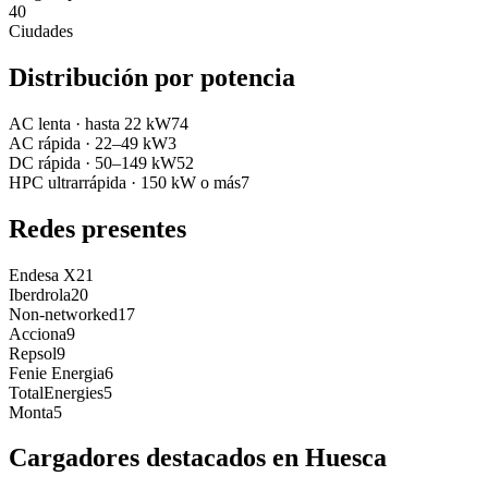
40
Ciudades
Distribución por potencia
AC lenta
·
hasta 22 kW
74
AC rápida
·
22–49 kW
3
DC rápida
·
50–149 kW
52
HPC ultrarrápida
·
150 kW o más
7
Redes presentes
Endesa X
21
Iberdrola
20
Non-networked
17
Acciona
9
Repsol
9
Fenie Energia
6
TotalEnergies
5
Monta
5
Cargadores destacados en
Huesca