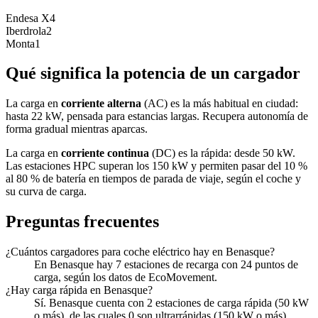
Endesa X
4
Iberdrola
2
Monta
1
Qué significa la potencia de un cargador
La carga en
corriente alterna
(AC) es la más habitual en ciudad:
hasta 22 kW, pensada para estancias largas. Recupera autonomía de
forma gradual mientras aparcas.
La carga en
corriente continua
(DC) es la rápida: desde 50 kW.
Las estaciones HPC superan los 150 kW y permiten pasar del 10 %
al 80 % de batería en tiempos de parada de viaje, según el coche y
su curva de carga.
Preguntas frecuentes
¿Cuántos cargadores para coche eléctrico hay en Benasque?
En Benasque hay 7 estaciones de recarga con 24 puntos de
carga, según los datos de EcoMovement.
¿Hay carga rápida en Benasque?
Sí. Benasque cuenta con 2 estaciones de carga rápida (50 kW
o más), de las cuales 0 son ultrarrápidas (150 kW o más).