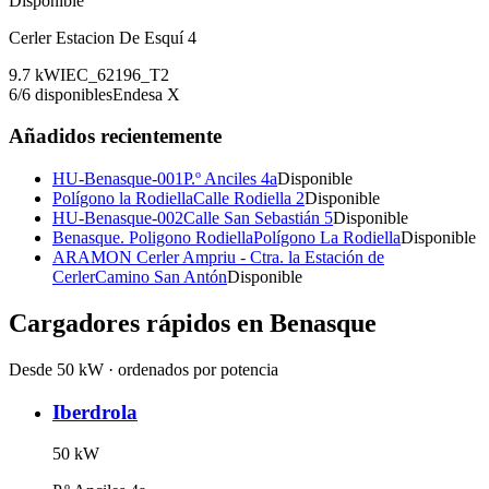
Disponible
Cerler Estacion De Esquí 4
9.7
kW
IEC_62196_T2
6
/
6
disponibles
Endesa X
Añadidos recientemente
HU-Benasque-001
P.º Anciles 4a
Disponible
Polígono la Rodiella
Calle Rodiella 2
Disponible
HU-Benasque-002
Calle San Sebastián 5
Disponible
Benasque. Poligono Rodiella
Polígono La Rodiella
Disponible
ARAMON Cerler Ampriu - Ctra. la Estación de
Cerler
Camino San Antón
Disponible
Cargadores rápidos en
Benasque
Desde 50 kW · ordenados por potencia
Iberdrola
50
kW