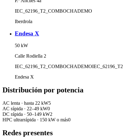
P.º Anciles 4a
IEC_62196_T2_COMBO
CHADEMO
Iberdrola
Endesa X
50
kW
Calle Rodiella 2
IEC_62196_T2_COMBO
CHADEMO
IEC_62196_T2
Endesa X
Distribución por potencia
AC lenta
·
hasta 22 kW
5
AC rápida
·
22–49 kW
0
DC rápida
·
50–149 kW
2
HPC ultrarrápida
·
150 kW o más
0
Redes presentes