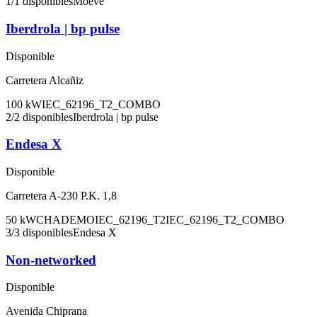
1
/
1
disponibles
Moeve
Iberdrola | bp pulse
Disponible
Carretera Alcañiz
100
kW
IEC_62196_T2_COMBO
2
/
2
disponibles
Iberdrola | bp pulse
Endesa X
Disponible
Carretera A-230 P.K. 1,8
50
kW
CHADEMO
IEC_62196_T2
IEC_62196_T2_COMBO
3
/
3
disponibles
Endesa X
Non-networked
Disponible
Avenida Chiprana