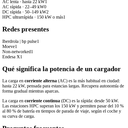
AC lenta
·
hasta 22 kW
1
AC rápida
·
22–49 kW
0
DC rápida
·
50–149 kW
2
HPC ultrarrápida
·
150 kW o más
1
Redes presentes
Iberdrola | bp pulse
1
Moeve
1
Non-networked
1
Endesa X
1
Qué significa la potencia de un cargador
La carga en
corriente alterna
(AC) es la más habitual en ciudad:
hasta 22 kW, pensada para estancias largas. Recupera autonomía de
forma gradual mientras aparcas.
La carga en
corriente continua
(DC) es la rápida: desde 50 kW.
Las estaciones HPC superan los 150 kW y permiten pasar del 10 %
al 80 % de batería en tiempos de parada de viaje, según el coche y
su curva de carga.