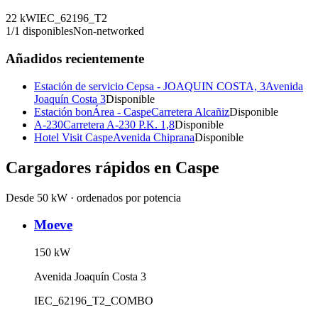
22
kW
IEC_62196_T2
1
/
1
disponibles
Non-networked
Añadidos recientemente
Estación de servicio Cepsa - JOAQUIN COSTA, 3
Avenida
Joaquín Costa 3
Disponible
Estación bonÁrea - Caspe
Carretera Alcañiz
Disponible
A-230
Carretera A-230 P.K. 1,8
Disponible
Hotel Visit Caspe
Avenida Chiprana
Disponible
Cargadores rápidos en
Caspe
Desde 50 kW · ordenados por potencia
Moeve
150
kW
Avenida Joaquín Costa 3
IEC_62196_T2_COMBO