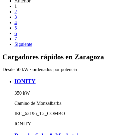
Anterior
1
2
3
4
5
6
7
Siguiente
Cargadores rápidos en
Zaragoza
Desde 50 kW · ordenados por potencia
IONITY
350
kW
Camino de Monzalbarba
IEC_62196_T2_COMBO
IONITY