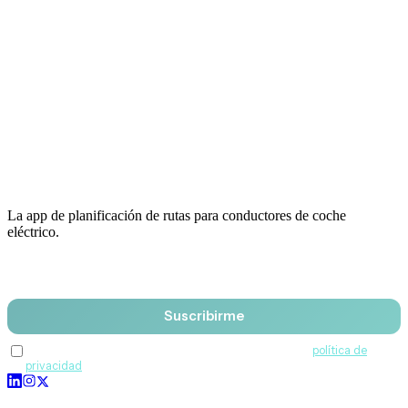
La app de planificación de rutas para conductores de coche
eléctrico.
Email
Suscribirme
Acepto recibir comunicaciones de QuantumDrive y la
política de
privacidad
.