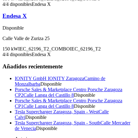
4
/
4
disponibles
Endesa X
Endesa X
Disponible
Calle Valle de Zuriza 25
150
kW
IEC_62196_T2_COMBO
IEC_62196_T2
4
/
4
disponibles
Endesa X
Añadidos recientemente
IONITY GmbH IONITY Zaragoza
Camino de
Monzalbarba
Disponible
Porsche Sales & Marketplace Centro Porsche Zaragoza
CP2
Calle Langa del Castillo 8
Disponible
Porsche Sales & Marketplace Centro Porsche Zaragoza
CP1
Calle Langa del Castillo 8
Disponible
Tesla Supercharger Zaragoza, Spain - West
Calle
Calvi
Disponible
Tesla Supercharger Zaragoza, Spain - South
Calle Mercader
de Venecia
Disponible