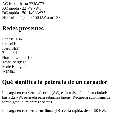
AC lenta
·
hasta 22 kW
73
AC rápida
·
22–49 kW
1
DC rápida
·
50–149 kW
35
HPC ultrarrápida
·
150 kW o más
37
Redes presentes
Endesa X
36
Repsol
19
Iberdrola
14
Zunder
11
Non-networked
10
TotalEnergies
7
Fenie Energia
5
Wenea
5
Qué significa la potencia de un cargador
La carga en
corriente alterna
(AC) es la más habitual en ciudad:
hasta 22 kW, pensada para estancias largas. Recupera autonomía de
forma gradual mientras aparcas.
La carga en
corriente continua
(DC) es la rápida: desde 50 kW.