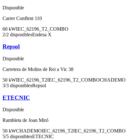
Disponible
Carrer Conflent 110
60
kW
IEC_62196_T2_COMBO
2
/
2
disponibles
Endesa X
Repsol
Disponible
Carretera de Molins de Rei a Vic 38
50
kW
IEC_62196_T2
IEC_62196_T2_COMBO
CHADEMO
3
/
3
disponibles
Repsol
ETECNIC
Disponible
Rambleta de Joan Miró
50
kW
CHADEMO
IEC_62196_T2
IEC_62196_T2_COMBO
5
/
5
disponibles
ETECNIC