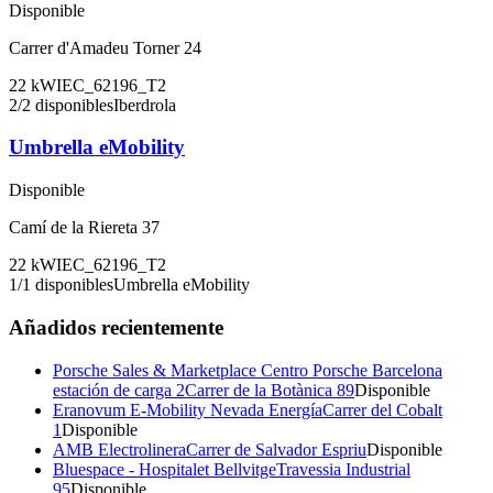
Disponible
Carrer d'Amadeu Torner 24
22
kW
IEC_62196_T2
2
/
2
disponibles
Iberdrola
Umbrella eMobility
Disponible
Camí de la Riereta 37
22
kW
IEC_62196_T2
1
/
1
disponibles
Umbrella eMobility
Añadidos recientemente
Porsche Sales & Marketplace Centro Porsche Barcelona
estación de carga 2
Carrer de la Botànica 89
Disponible
Eranovum E-Mobility Nevada Energía
Carrer del Cobalt
1
Disponible
AMB Electrolinera
Carrer de Salvador Espriu
Disponible
Bluespace - Hospitalet Bellvitge
Travessia Industrial
95
Disponible