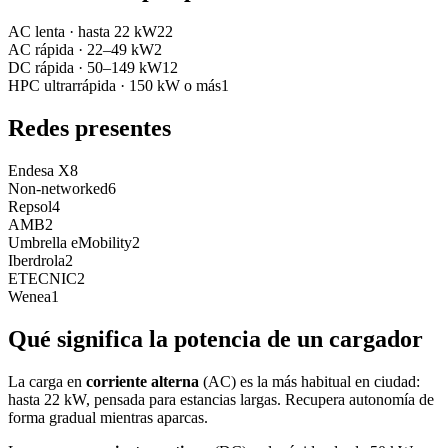
AC lenta
·
hasta 22 kW
22
AC rápida
·
22–49 kW
2
DC rápida
·
50–149 kW
12
HPC ultrarrápida
·
150 kW o más
1
Redes presentes
Endesa X
8
Non-networked
6
Repsol
4
AMB
2
Umbrella eMobility
2
Iberdrola
2
ETECNIC
2
Wenea
1
Qué significa la potencia de un cargador
La carga en
corriente alterna
(AC) es la más habitual en ciudad:
hasta 22 kW, pensada para estancias largas. Recupera autonomía de
forma gradual mientras aparcas.