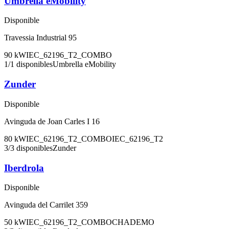
Umbrella eMobility
Disponible
Travessia Industrial 95
90
kW
IEC_62196_T2_COMBO
1
/
1
disponibles
Umbrella eMobility
Zunder
Disponible
Avinguda de Joan Carles I 16
80
kW
IEC_62196_T2_COMBO
IEC_62196_T2
3
/
3
disponibles
Zunder
Iberdrola
Disponible
Avinguda del Carrilet 359
50
kW
IEC_62196_T2_COMBO
CHADEMO