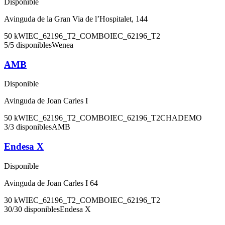
Disponible
Avinguda de la Gran Via de l’Hospitalet, 144
50
kW
IEC_62196_T2_COMBO
IEC_62196_T2
5
/
5
disponibles
Wenea
AMB
Disponible
Avinguda de Joan Carles I
50
kW
IEC_62196_T2_COMBO
IEC_62196_T2
CHADEMO
3
/
3
disponibles
AMB
Endesa X
Disponible
Avinguda de Joan Carles I 64
30
kW
IEC_62196_T2_COMBO
IEC_62196_T2
30
/
30
disponibles
Endesa X