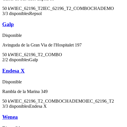
50
kW
IEC_62196_T2
IEC_62196_T2_COMBO
CHADEMO
3
/
3
disponibles
Repsol
Galp
Disponible
Avinguda de la Gran Via de l'Hospitalet 197
50
kW
IEC_62196_T2_COMBO
2
/
2
disponibles
Galp
Endesa X
Disponible
Rambla de la Marina 349
50
kW
IEC_62196_T2_COMBO
CHADEMO
IEC_62196_T2
3
/
3
disponibles
Endesa X
Wenea