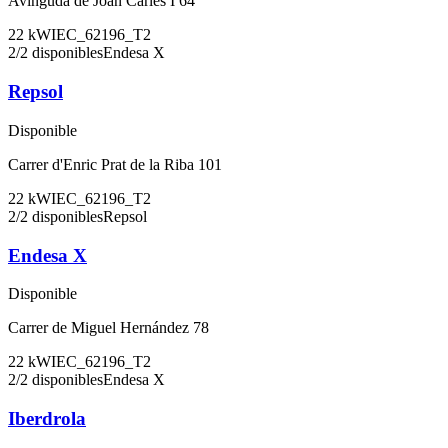
Avinguda de Joan Carles I 64
22
kW
IEC_62196_T2
2
/
2
disponibles
Endesa X
Repsol
Disponible
Carrer d'Enric Prat de la Riba 101
22
kW
IEC_62196_T2
2
/
2
disponibles
Repsol
Endesa X
Disponible
Carrer de Miguel Hernández 78
22
kW
IEC_62196_T2
2
/
2
disponibles
Endesa X
Iberdrola