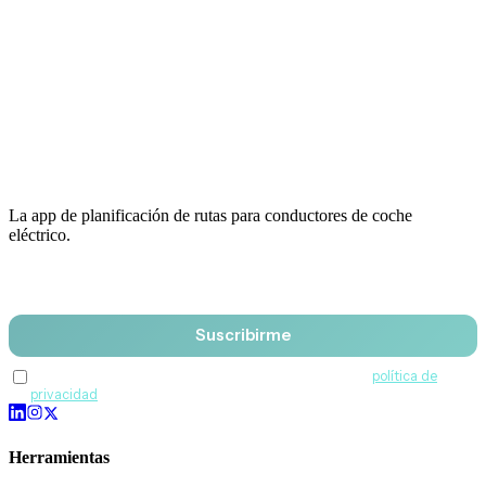
La app de planificación de rutas para conductores de coche
eléctrico.
Email
Suscribirme
Acepto recibir comunicaciones de QuantumDrive y la
política de
privacidad
.
Herramientas