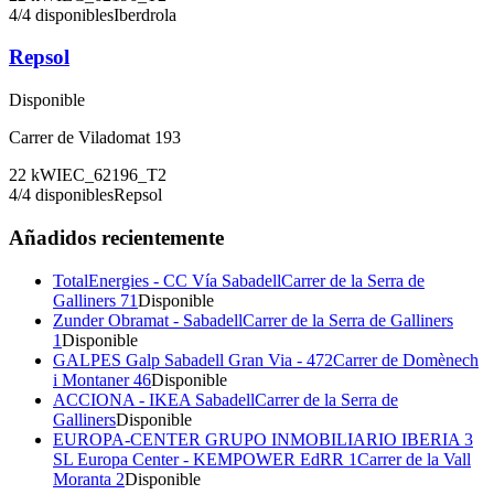
4
/
4
disponibles
Iberdrola
Repsol
Disponible
Carrer de Viladomat 193
22
kW
IEC_62196_T2
4
/
4
disponibles
Repsol
Añadidos recientemente
TotalEnergies - CC Vía Sabadell
Carrer de la Serra de
Galliners 71
Disponible
Zunder Obramat - Sabadell
Carrer de la Serra de Galliners
1
Disponible
GALPES Galp Sabadell Gran Via - 472
Carrer de Domènech
i Montaner 46
Disponible
ACCIONA - IKEA Sabadell
Carrer de la Serra de
Galliners
Disponible
EUROPA-CENTER GRUPO INMOBILIARIO IBERIA 3
SL Europa Center - KEMPOWER EdRR 1
Carrer de la Vall
Moranta 2
Disponible