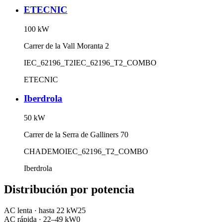
ETECNIC
100
kW
Carrer de la Vall Moranta 2
IEC_62196_T2
IEC_62196_T2_COMBO
ETECNIC
Iberdrola
50
kW
Carrer de la Serra de Galliners 70
CHADEMO
IEC_62196_T2_COMBO
Iberdrola
Distribución por potencia
AC lenta
·
hasta 22 kW
25
AC rápida
·
22–49 kW
0