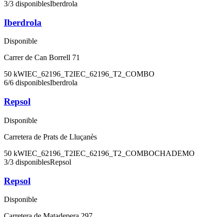
3
/
3
disponibles
Iberdrola
Iberdrola
Disponible
Carrer de Can Borrell 71
50
kW
IEC_62196_T2
IEC_62196_T2_COMBO
6
/
6
disponibles
Iberdrola
Repsol
Disponible
Carretera de Prats de Lluçanès
50
kW
IEC_62196_T2
IEC_62196_T2_COMBO
CHADEMO
3
/
3
disponibles
Repsol
Repsol
Disponible
Carretera de Matadepera 297