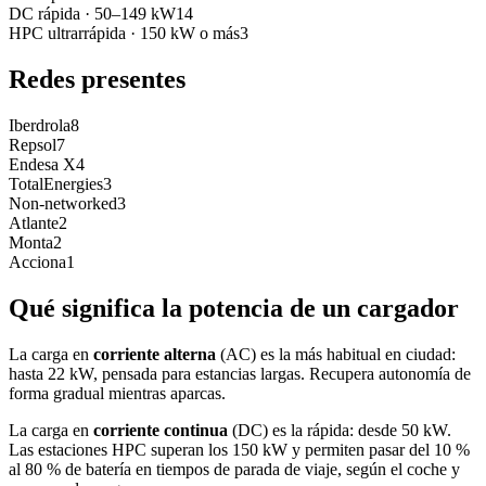
DC rápida
·
50–149 kW
14
HPC ultrarrápida
·
150 kW o más
3
Redes presentes
Iberdrola
8
Repsol
7
Endesa X
4
TotalEnergies
3
Non-networked
3
Atlante
2
Monta
2
Acciona
1
Qué significa la potencia de un cargador
La carga en
corriente alterna
(AC) es la más habitual en ciudad:
hasta 22 kW, pensada para estancias largas. Recupera autonomía de
forma gradual mientras aparcas.
La carga en
corriente continua
(DC) es la rápida: desde 50 kW.
Las estaciones HPC superan los 150 kW y permiten pasar del 10 %
al 80 % de batería en tiempos de parada de viaje, según el coche y