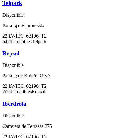
Telpark
Disponible
Passeig d'Espronceda
22
kW
IEC_62196_T2
6
/
6
disponibles
Telpark
Repsol
Disponible
Passeig de Rubió i Ors 3
22
kW
IEC_62196_T2
2
/
2
disponibles
Repsol
Iberdrola
Disponible
Carretera de Terrassa 275
22
kW
IEC_62196_T2