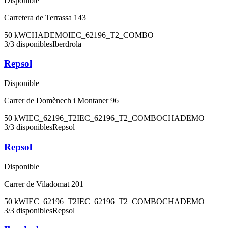
Disponible
Carretera de Terrassa 143
50
kW
CHADEMO
IEC_62196_T2_COMBO
3
/
3
disponibles
Iberdrola
Repsol
Disponible
Carrer de Domènech i Montaner 96
50
kW
IEC_62196_T2
IEC_62196_T2_COMBO
CHADEMO
3
/
3
disponibles
Repsol
Repsol
Disponible
Carrer de Viladomat 201
50
kW
IEC_62196_T2
IEC_62196_T2_COMBO
CHADEMO
3
/
3
disponibles
Repsol