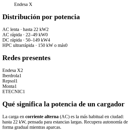
Endesa X
Distribución por potencia
AC lenta
·
hasta 22 kW
2
AC rápida
·
22–49 kW
0
DC rápida
·
50–149 kW
4
HPC ultrarrápida
·
150 kW o más
0
Redes presentes
Endesa X
2
Iberdrola
1
Repsol
1
Monta
1
ETECNIC
1
Qué significa la potencia de un cargador
La carga en
corriente alterna
(AC) es la más habitual en ciudad:
hasta 22 kW, pensada para estancias largas. Recupera autonomía de
forma gradual mientras aparcas.