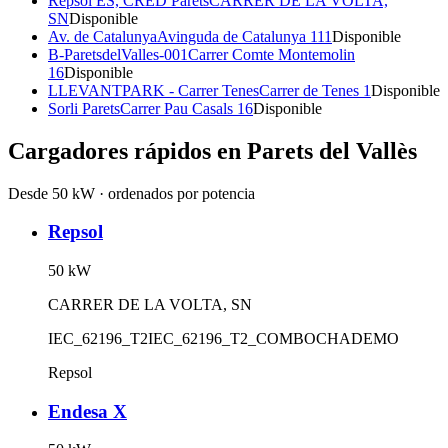
Repsol ES, CRED Parets
CARRER DE LA VOLTA,
SN
Disponible
Av. de Catalunya
Avinguda de Catalunya 111
Disponible
B-ParetsdelValles-001
Carrer Comte Montemolin
16
Disponible
LLEVANTPARK - Carrer Tenes
Carrer de Tenes 1
Disponible
Sorli Parets
Carrer Pau Casals 16
Disponible
Cargadores rápidos en
Parets del Vallès
Desde 50 kW · ordenados por potencia
Repsol
50
kW
CARRER DE LA VOLTA, SN
IEC_62196_T2
IEC_62196_T2_COMBO
CHADEMO
Repsol
Endesa X