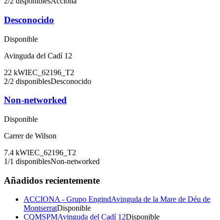
2
/
2
disponibles
Acciona
Desconocido
Disponible
Avinguda del Cadí 12
22
kW
IEC_62196_T2
2
/
2
disponibles
Desconocido
Non-networked
Disponible
Carrer de Wilson
7.4
kW
IEC_62196_T2
1
/
1
disponibles
Non-networked
Añadidos recientemente
ACCIONA - Grupo Engind
Avinguda de la Mare de Déu de
Montserrat
Disponible
CQMSPM
Avinguda del Cadí 12
Disponible