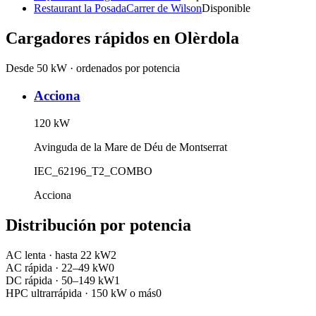
Restaurant la Posada
Carrer de Wilson
Disponible
Cargadores rápidos en
Olèrdola
Desde 50 kW · ordenados por potencia
Acciona
120
kW
Avinguda de la Mare de Déu de Montserrat
IEC_62196_T2_COMBO
Acciona
Distribución por potencia
AC lenta
·
hasta 22 kW
2
AC rápida
·
22–49 kW
0
DC rápida
·
50–149 kW
1
HPC ultrarrápida
·
150 kW o más
0