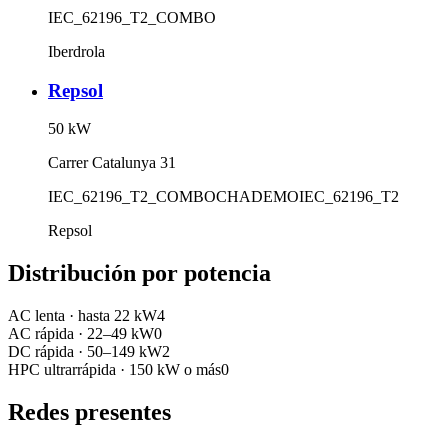
IEC_62196_T2_COMBO
Iberdrola
Repsol
50
kW
Carrer Catalunya 31
IEC_62196_T2_COMBO
CHADEMO
IEC_62196_T2
Repsol
Distribución por potencia
AC lenta
·
hasta 22 kW
4
AC rápida
·
22–49 kW
0
DC rápida
·
50–149 kW
2
HPC ultrarrápida
·
150 kW o más
0
Redes presentes