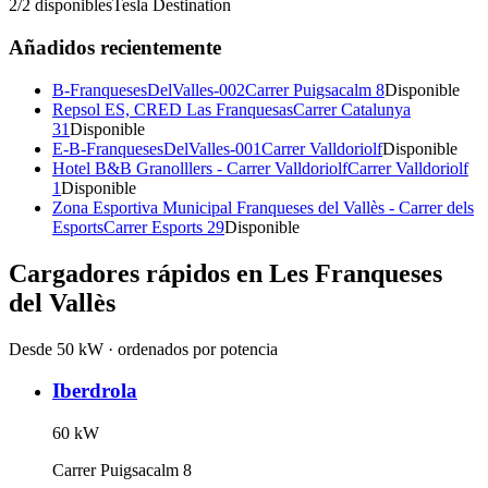
2
/
2
disponibles
Tesla Destination
Añadidos recientemente
B-FranquesesDelValles-002
Carrer Puigsacalm 8
Disponible
Repsol ES, CRED Las Franquesas
Carrer Catalunya
31
Disponible
E-B-FranquesesDelValles-001
Carrer Valldoriolf
Disponible
Hotel B&B Granolllers - Carrer Valldoriolf
Carrer Valldoriolf
1
Disponible
Zona Esportiva Municipal Franqueses del Vallès - Carrer dels
Esports
Carrer Esports 29
Disponible
Cargadores rápidos en
Les Franqueses
del Vallès
Desde 50 kW · ordenados por potencia
Iberdrola
60
kW
Carrer Puigsacalm 8