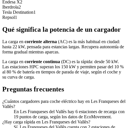
Endesa X
2
Iberdrola
2
Tesla Destination
1
Repsol
1
Qué significa la potencia de un cargador
La carga en
corriente alterna
(AC) es la más habitual en ciudad:
hasta 22 kW, pensada para estancias largas. Recupera autonomía de
forma gradual mientras aparcas.
La carga en
corriente continua
(DC) es la rápida: desde 50 kW.
Las estaciones HPC superan los 150 kW y permiten pasar del 10 %
al 80 % de batería en tiempos de parada de viaje, según el coche y
su curva de carga.
Preguntas frecuentes
¿Cuántos cargadores para coche eléctrico hay en Les Franqueses del
Vallès?
En Les Franqueses del Vallès hay 6 estaciones de recarga con
19 puntos de carga, según los datos de EcoMovement.
¿Hay carga rápida en Les Franqueses del Vallès?
Sí. Les Franqueses del Vallès cuenta con 2 estaciones de