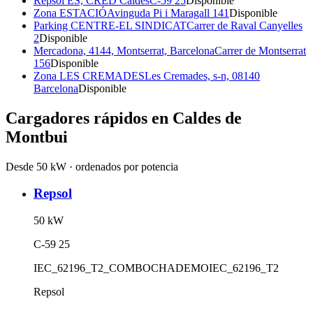
Repsol ES, CRED Caldes
C-59 25
Disponible
Zona ESTACIÓ
Avinguda Pi i Maragall 141
Disponible
Parking CENTRE-EL SINDICAT
Carrer de Raval Canyelles
2
Disponible
Mercadona, 4144, Montserrat, Barcelona
Carrer de Montserrat
156
Disponible
Zona LES CREMADES
Les Cremades, s-n, 08140
Barcelona
Disponible
Cargadores rápidos en
Caldes de
Montbui
Desde 50 kW · ordenados por potencia
Repsol
50
kW
C-59 25
IEC_62196_T2_COMBO
CHADEMO
IEC_62196_T2
Repsol