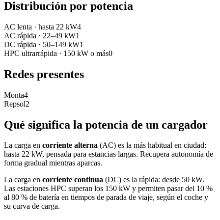
Distribución por potencia
AC lenta
·
hasta 22 kW
4
AC rápida
·
22–49 kW
1
DC rápida
·
50–149 kW
1
HPC ultrarrápida
·
150 kW o más
0
Redes presentes
Monta
4
Repsol
2
Qué significa la potencia de un cargador
La carga en
corriente alterna
(AC) es la más habitual en ciudad:
hasta 22 kW, pensada para estancias largas. Recupera autonomía de
forma gradual mientras aparcas.
La carga en
corriente continua
(DC) es la rápida: desde 50 kW.
Las estaciones HPC superan los 150 kW y permiten pasar del 10 %
al 80 % de batería en tiempos de parada de viaje, según el coche y
su curva de carga.