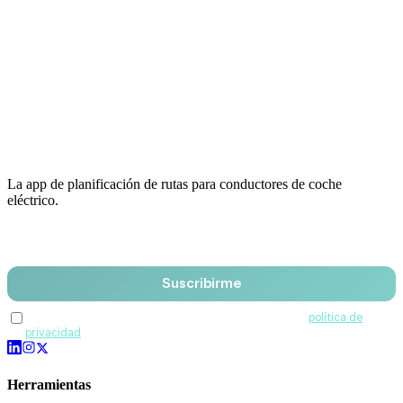
La app de planificación de rutas para conductores de coche
eléctrico.
Email
Suscribirme
Acepto recibir comunicaciones de QuantumDrive y la
política de
privacidad
.
Herramientas