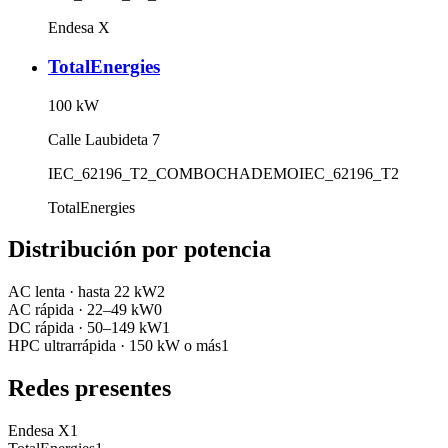
Endesa X
TotalEnergies
100
kW
Calle Laubideta 7
IEC_62196_T2_COMBO
CHADEMO
IEC_62196_T2
TotalEnergies
Distribución por potencia
AC lenta
·
hasta 22 kW
2
AC rápida
·
22–49 kW
0
DC rápida
·
50–149 kW
1
HPC ultrarrápida
·
150 kW o más
1
Redes presentes
Endesa X
1