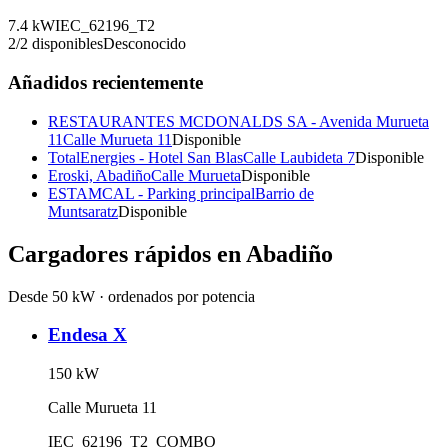
7.4
kW
IEC_62196_T2
2
/
2
disponibles
Desconocido
Añadidos recientemente
RESTAURANTES MCDONALDS SA - Avenida Murueta
11
Calle Murueta 11
Disponible
TotalEnergies - Hotel San Blas
Calle Laubideta 7
Disponible
Eroski, Abadiño
Calle Murueta
Disponible
ESTAMCAL - Parking principal
Barrio de
Muntsaratz
Disponible
Cargadores rápidos en
Abadiño
Desde 50 kW · ordenados por potencia
Endesa X
150
kW
Calle Murueta 11
IEC_62196_T2_COMBO