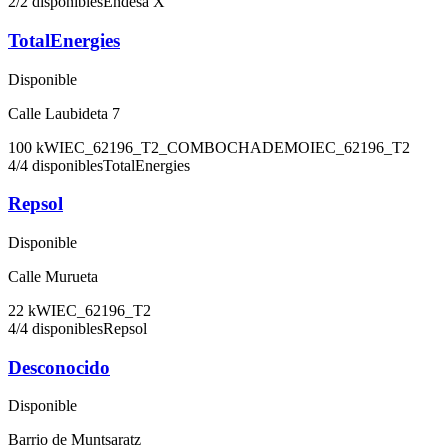
2
/
2
disponibles
Endesa X
TotalEnergies
Disponible
Calle Laubideta 7
100
kW
IEC_62196_T2_COMBO
CHADEMO
IEC_62196_T2
4
/
4
disponibles
TotalEnergies
Repsol
Disponible
Calle Murueta
22
kW
IEC_62196_T2
4
/
4
disponibles
Repsol
Desconocido
Disponible
Barrio de Muntsaratz