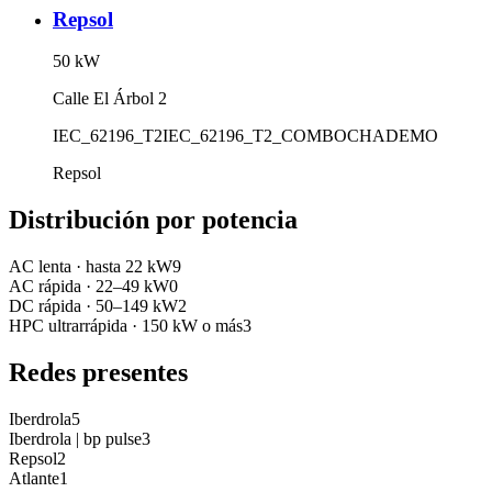
Repsol
50
kW
Calle El Árbol 2
IEC_62196_T2
IEC_62196_T2_COMBO
CHADEMO
Repsol
Distribución por potencia
AC lenta
·
hasta 22 kW
9
AC rápida
·
22–49 kW
0
DC rápida
·
50–149 kW
2
HPC ultrarrápida
·
150 kW o más
3
Redes presentes
Iberdrola
5
Iberdrola | bp pulse
3
Repsol
2
Atlante
1