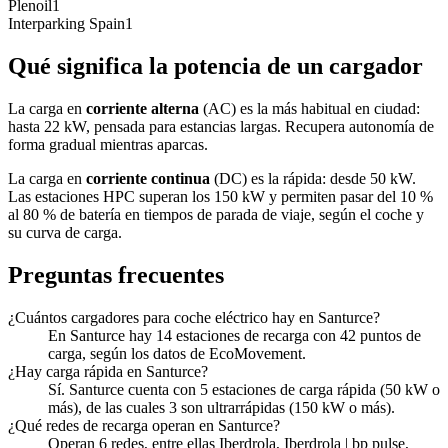
Plenoil
1
Interparking Spain
1
Qué significa la potencia de un cargador
La carga en
corriente alterna
(AC) es la más habitual en ciudad:
hasta 22 kW, pensada para estancias largas. Recupera autonomía de
forma gradual mientras aparcas.
La carga en
corriente continua
(DC) es la rápida: desde 50 kW.
Las estaciones HPC superan los 150 kW y permiten pasar del 10 %
al 80 % de batería en tiempos de parada de viaje, según el coche y
su curva de carga.
Preguntas frecuentes
¿Cuántos cargadores para coche eléctrico hay en Santurce?
En Santurce hay 14 estaciones de recarga con 42 puntos de
carga, según los datos de EcoMovement.
¿Hay carga rápida en Santurce?
Sí. Santurce cuenta con 5 estaciones de carga rápida (50 kW o
más), de las cuales 3 son ultrarrápidas (150 kW o más).
¿Qué redes de recarga operan en Santurce?
Operan 6 redes, entre ellas Iberdrola, Iberdrola | bp pulse,