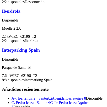
2
/
2
disponibles
Desconocido
Iberdrola
Disponible
Muelle 2 2A
22
kW
IEC_62196_T2
2
/
2
disponibles
Iberdrola
Interparking Spain
Disponible
Parque de Santurtzi
7.6
kW
IEC_62196_T2
8
/
8
disponibles
Interparking Spain
Añadidos recientemente
Av. Iparraguirre - Santurtzi
Avenida Iparraguirre 8
Disponible
C. Pedro Icaza - Santurtzi
Calle Pedro Icaza Aguirre
5
Disponible