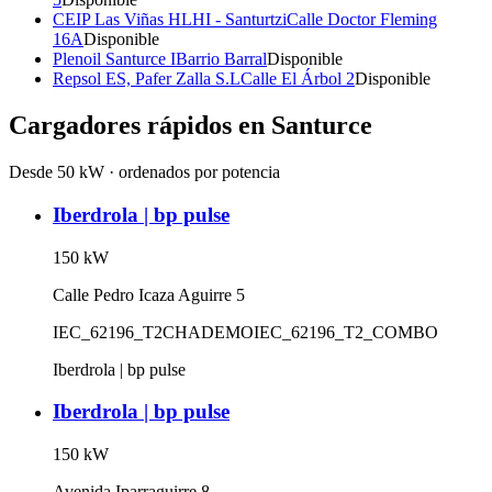
CEIP Las Viñas HLHI - Santurtzi
Calle Doctor Fleming
16A
Disponible
Plenoil Santurce I
Barrio Barral
Disponible
Repsol ES, Pafer Zalla S.L
Calle El Árbol 2
Disponible
Cargadores rápidos en
Santurce
Desde 50 kW · ordenados por potencia
Iberdrola | bp pulse
150
kW
Calle Pedro Icaza Aguirre 5
IEC_62196_T2
CHADEMO
IEC_62196_T2_COMBO
Iberdrola | bp pulse
Iberdrola | bp pulse
150
kW
Avenida Iparraguirre 8