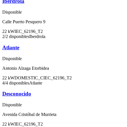
Iberdrola
Disponible
Calle Puerto Pesquero 9
22
kW
IEC_62196_T2
2
/
2
disponibles
Iberdrola
Atlante
Disponible
Antonio Alzaga Etorbidea
22
kW
DOMESTIC_C
IEC_62196_T2
4
/
4
disponibles
Atlante
Desconocido
Disponible
Avenida Cristóbal de Murrieta
22
kW
IEC_62196_T2