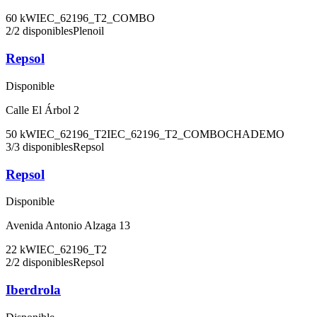
60
kW
IEC_62196_T2_COMBO
2
/
2
disponibles
Plenoil
Repsol
Disponible
Calle El Árbol 2
50
kW
IEC_62196_T2
IEC_62196_T2_COMBO
CHADEMO
3
/
3
disponibles
Repsol
Repsol
Disponible
Avenida Antonio Alzaga 13
22
kW
IEC_62196_T2
2
/
2
disponibles
Repsol
Iberdrola