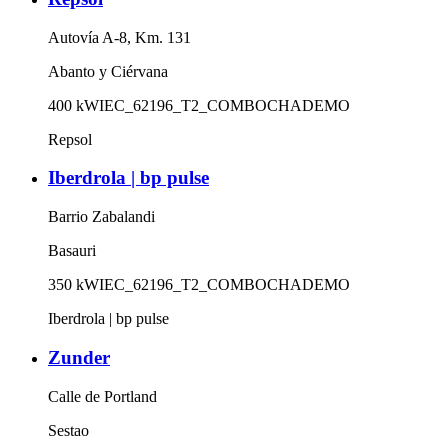
Autovía A-8, Km. 131
Abanto y Ciérvana
400
kW
IEC_62196_T2_COMBO
CHADEMO
Repsol
Iberdrola | bp pulse
Barrio Zabalandi
Basauri
350
kW
IEC_62196_T2_COMBO
CHADEMO
Iberdrola | bp pulse
Zunder
Calle de Portland
Sestao