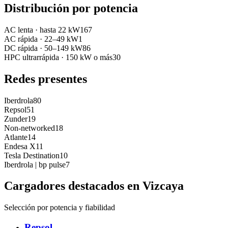
Distribución por potencia
AC lenta
·
hasta 22 kW
167
AC rápida
·
22–49 kW
1
DC rápida
·
50–149 kW
86
HPC ultrarrápida
·
150 kW o más
30
Redes presentes
Iberdrola
80
Repsol
51
Zunder
19
Non-networked
18
Atlante
14
Endesa X
11
Tesla Destination
10
Iberdrola | bp pulse
7
Cargadores destacados en
Vizcaya
Selección por potencia y fiabilidad
Repsol