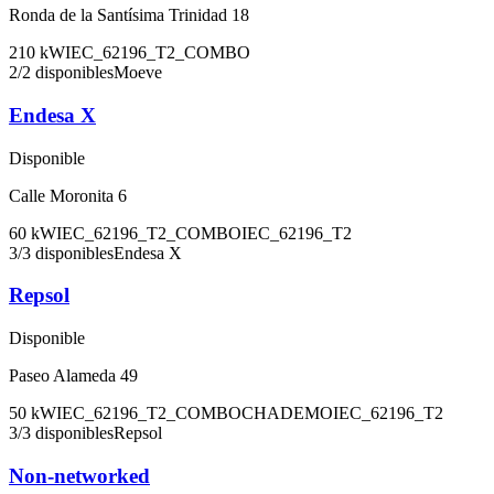
Ronda de la Santísima Trinidad 18
210
kW
IEC_62196_T2_COMBO
2
/
2
disponibles
Moeve
Endesa X
Disponible
Calle Moronita 6
60
kW
IEC_62196_T2_COMBO
IEC_62196_T2
3
/
3
disponibles
Endesa X
Repsol
Disponible
Paseo Alameda 49
50
kW
IEC_62196_T2_COMBO
CHADEMO
IEC_62196_T2
3
/
3
disponibles
Repsol
Non-networked