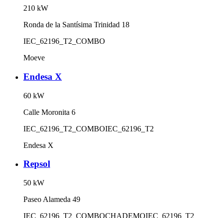
210
kW
Ronda de la Santísima Trinidad 18
IEC_62196_T2_COMBO
Moeve
Endesa X
60
kW
Calle Moronita 6
IEC_62196_T2_COMBO
IEC_62196_T2
Endesa X
Repsol
50
kW
Paseo Alameda 49
IEC_62196_T2_COMBO
CHADEMO
IEC_62196_T2