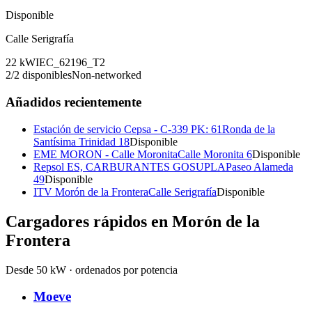
Disponible
Calle Serigrafía
22
kW
IEC_62196_T2
2
/
2
disponibles
Non-networked
Añadidos recientemente
Estación de servicio Cepsa - C-339 PK: 61
Ronda de la
Santísima Trinidad 18
Disponible
EME MORON - Calle Moronita
Calle Moronita 6
Disponible
Repsol ES, CARBURANTES GOSUPLA
Paseo Alameda
49
Disponible
ITV Morón de la Frontera
Calle Serigrafía
Disponible
Cargadores rápidos en
Morón de la
Frontera
Desde 50 kW · ordenados por potencia
Moeve