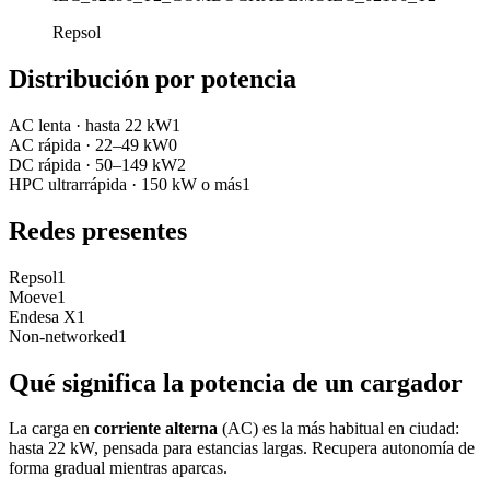
Repsol
Distribución por potencia
AC lenta
·
hasta 22 kW
1
AC rápida
·
22–49 kW
0
DC rápida
·
50–149 kW
2
HPC ultrarrápida
·
150 kW o más
1
Redes presentes
Repsol
1
Moeve
1
Endesa X
1
Non-networked
1
Qué significa la potencia de un cargador
La carga en
corriente alterna
(AC) es la más habitual en ciudad:
hasta 22 kW, pensada para estancias largas. Recupera autonomía de
forma gradual mientras aparcas.