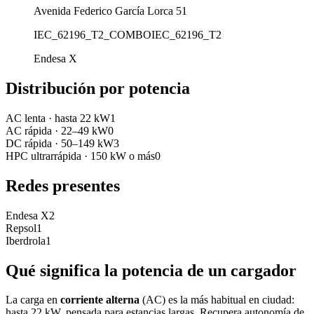
Avenida Federico García Lorca 51
IEC_62196_T2_COMBO
IEC_62196_T2
Endesa X
Distribución por potencia
AC lenta
·
hasta 22 kW
1
AC rápida
·
22–49 kW
0
DC rápida
·
50–149 kW
3
HPC ultrarrápida
·
150 kW o más
0
Redes presentes
Endesa X
2
Repsol
1
Iberdrola
1
Qué significa la potencia de un cargador
La carga en
corriente alterna
(AC) es la más habitual en ciudad:
hasta 22 kW, pensada para estancias largas. Recupera autonomía de