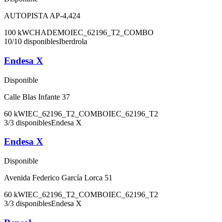
AUTOPISTA AP-4,424
100
kW
CHADEMO
IEC_62196_T2_COMBO
10
/
10
disponibles
Iberdrola
Endesa X
Disponible
Calle Blas Infante 37
60
kW
IEC_62196_T2_COMBO
IEC_62196_T2
3
/
3
disponibles
Endesa X
Endesa X
Disponible
Avenida Federico García Lorca 51
60
kW
IEC_62196_T2_COMBO
IEC_62196_T2
3
/
3
disponibles
Endesa X