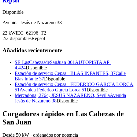
Repsol
Disponible
Avenida Jesús de Nazareno 38
22
kW
IEC_62196_T2
2
/
2
disponibles
Repsol
Añadidos recientemente
SE-LasCabezasdeSanJuan-001
AUTOPISTA AP-
4,424
Disponible
Estación de servicio Cepsa - BLAS INFANTES, 37
Calle
Blas Infante 37
Disponible
Estación de servicio Cepsa - FEDERICO GARCIA LORCA,
51
Avenida Federico García Lorca 51
Disponible
Mercadona, 2764, JESÚS NAZARENO, Sevilla
Avenida
Jesús de Nazareno 38
Disponible
Cargadores rápidos en
Las Cabezas de
San Juan
Desde 50 kW · ordenados por potencia