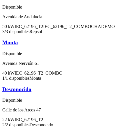
Disponible
Avenida de Andalucía
50
kW
IEC_62196_T2
IEC_62196_T2_COMBO
CHADEMO
3
/
3
disponibles
Repsol
Monta
Disponible
Avenida Nervión 61
40
kW
IEC_62196_T2_COMBO
1
/
1
disponibles
Monta
Desconocido
Disponible
Calle de los Arcos 47
22
kW
IEC_62196_T2
2
/
2
disponibles
Desconocido