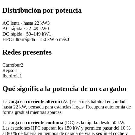
Distribución por potencia
AC lenta
·
hasta 22 kW
3
AC rápida
·
22–49 kW
0
DC rápida
·
50–149 kW
1
HPC ultrarrápida
·
150 kW o más
0
Redes presentes
Carrefour
2
Repsol
1
Iberdrola
1
Qué significa la potencia de un cargador
La carga en
corriente alterna
(AC) es la más habitual en ciudad:
hasta 22 kW, pensada para estancias largas. Recupera autonomía de
forma gradual mientras aparcas.
La carga en
corriente continua
(DC) es la rápida: desde 50 kW.
Las estaciones HPC superan los 150 kW y permiten pasar del 10 %
al 80 % de batería en tiempos de parada de viaje, según el coche y