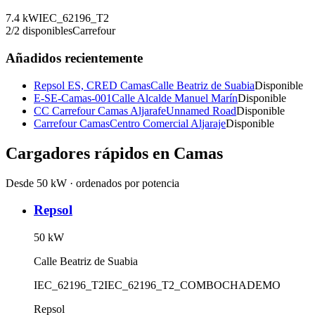
7.4
kW
IEC_62196_T2
2
/
2
disponibles
Carrefour
Añadidos recientemente
Repsol ES, CRED Camas
Calle Beatriz de Suabia
Disponible
E-SE-Camas-001
Calle Alcalde Manuel Marín
Disponible
CC Carrefour Camas Aljarafe
Unnamed Road
Disponible
Carrefour Camas
Centro Comercial Aljaraje
Disponible
Cargadores rápidos en
Camas
Desde 50 kW · ordenados por potencia
Repsol
50
kW
Calle Beatriz de Suabia
IEC_62196_T2
IEC_62196_T2_COMBO
CHADEMO
Repsol