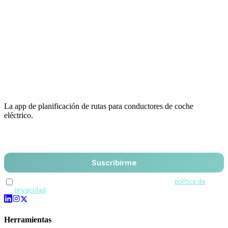
La app de planificación de rutas para conductores de coche
eléctrico.
Email
Suscribirme
Acepto recibir comunicaciones de QuantumDrive y la
política de
privacidad
.
Herramientas