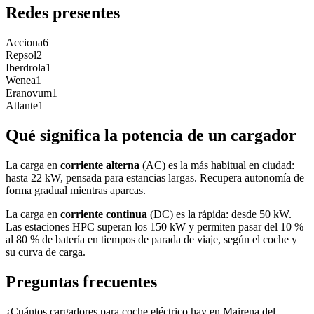
Redes presentes
Acciona
6
Repsol
2
Iberdrola
1
Wenea
1
Eranovum
1
Atlante
1
Qué significa la potencia de un cargador
La carga en
corriente alterna
(AC) es la más habitual en ciudad:
hasta 22 kW, pensada para estancias largas. Recupera autonomía de
forma gradual mientras aparcas.
La carga en
corriente continua
(DC) es la rápida: desde 50 kW.
Las estaciones HPC superan los 150 kW y permiten pasar del 10 %
al 80 % de batería en tiempos de parada de viaje, según el coche y
su curva de carga.
Preguntas frecuentes
¿Cuántos cargadores para coche eléctrico hay en Mairena del