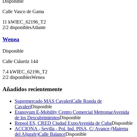
Disponible
Calle Vasco de Gama
11
kW
IEC_62196_T2
2
/
2
disponibles
Atlante
Wenea
Disponible
Calle Ciáurriz 144
7.4
kW
IEC_62196_T2
2
/
2
disponibles
Wenea
Añadidos recientemente
Supermercado MAS Cavaleri
Calle Ronda de
Cavaleri
Disponible
Eranovum E-Mobility Centro Comercial Metromar
Avenida
de los Descubrimientos
Disponible
Repsol ES, CRED Ciudad Expo
Avenida de Cuba
Disponible
ACCIONA - Sevilla - Pol. Ind. PISA, C/ Avance (Mairena
del Aljarafe)
Calle Balance
Disponible