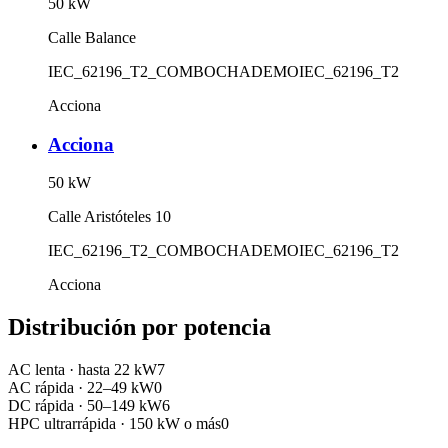
50
kW
Calle Balance
IEC_62196_T2_COMBO
CHADEMO
IEC_62196_T2
Acciona
Acciona
50
kW
Calle Aristóteles 10
IEC_62196_T2_COMBO
CHADEMO
IEC_62196_T2
Acciona
Distribución por potencia
AC lenta
·
hasta 22 kW
7
AC rápida
·
22–49 kW
0
DC rápida
·
50–149 kW
6
HPC ultrarrápida
·
150 kW o más
0