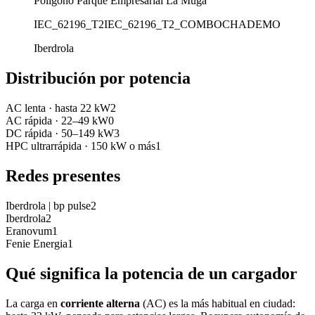
Polígono Parque Empresarial La Muga
IEC_62196_T2
IEC_62196_T2_COMBO
CHADEMO
Iberdrola
Distribución por potencia
AC lenta
·
hasta 22 kW
2
AC rápida
·
22–49 kW
0
DC rápida
·
50–149 kW
3
HPC ultrarrápida
·
150 kW o más
1
Redes presentes
Iberdrola | bp pulse
2
Iberdrola
2
Eranovum
1
Fenie Energia
1
Qué significa la potencia de un cargador
La carga en
corriente alterna
(AC) es la más habitual en ciudad: