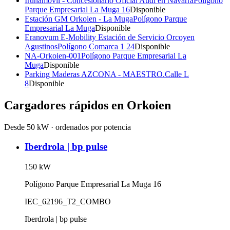
Iruñamóvil - Concesionario Oficial Audi en Navarra
Polígono
Parque Empresarial La Muga 16
Disponible
Estación GM Orkoien - La Muga
Polígono Parque
Empresarial La Muga
Disponible
Eranovum E-Mobility Estación de Servicio Orcoyen
Agustinos
Polígono Comarca 1 24
Disponible
NA-Orkoien-001
Polígono Parque Empresarial La
Muga
Disponible
Parking Maderas AZCONA - MAESTRO.
Calle L
8
Disponible
Cargadores rápidos en
Orkoien
Desde 50 kW · ordenados por potencia
Iberdrola | bp pulse
150
kW
Polígono Parque Empresarial La Muga 16
IEC_62196_T2_COMBO
Iberdrola | bp pulse