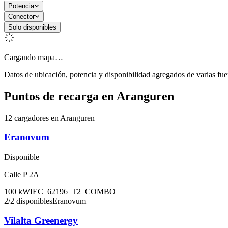
Potencia
Conector
Solo disponibles
Cargando mapa…
Datos de ubicación, potencia y disponibilidad agregados de varias fue
Puntos de recarga en
Aranguren
12 cargadores en Aranguren
Eranovum
Disponible
Calle P 2A
100
kW
IEC_62196_T2_COMBO
2
/
2
disponibles
Eranovum
Vilalta Greenergy