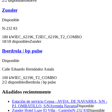
2
/
2
disponibles
Moeve
Zunder
Disponible
N-232 83
180
kW
IEC_62196_T2
IEC_62196_T2_COMBO
18
/
18
disponibles
Zunder
Iberdrola | bp pulse
Disponible
Calle Eduardo Hernández Asiaín
100
kW
IEC_62196_T2_COMBO
2
/
2
disponibles
Iberdrola | bp pulse
Añadidos recientemente
Estación de servicio Cepsa - AVDA. DE NAVARRA, S/N -
P.I. OMBATILLO, S/N
Avenida Navarra
Disponible
Zunder Hotel Luze El Villa - Castejón
N-232 83
Disponible