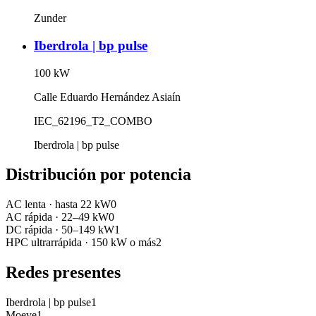
Zunder
Iberdrola | bp pulse
100
kW
Calle Eduardo Hernández Asiaín
IEC_62196_T2_COMBO
Iberdrola | bp pulse
Distribución por potencia
AC lenta
·
hasta 22 kW
0
AC rápida
·
22–49 kW
0
DC rápida
·
50–149 kW
1
HPC ultrarrápida
·
150 kW o más
2
Redes presentes
Iberdrola | bp pulse
1
Moeve
1