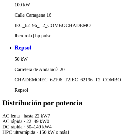
100
kW
Calle Cartagena 16
IEC_62196_T2_COMBO
CHADEMO
Iberdrola | bp pulse
Repsol
50
kW
Carretera de Andalucía 20
CHADEMO
IEC_62196_T2
IEC_62196_T2_COMBO
Repsol
Distribución por potencia
AC lenta
·
hasta 22 kW
7
AC rápida
·
22–49 kW
0
DC rápida
·
50–149 kW
4
HPC ultrarrápida
·
150 kW o más
1