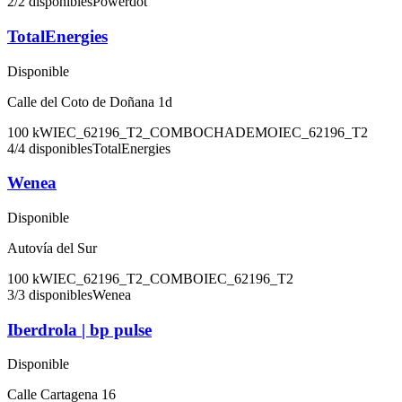
2
/
2
disponibles
Powerdot
TotalEnergies
Disponible
Calle del Coto de Doñana 1d
100
kW
IEC_62196_T2_COMBO
CHADEMO
IEC_62196_T2
4
/
4
disponibles
TotalEnergies
Wenea
Disponible
Autovía del Sur
100
kW
IEC_62196_T2_COMBO
IEC_62196_T2
3
/
3
disponibles
Wenea
Iberdrola | bp pulse
Disponible
Calle Cartagena 16