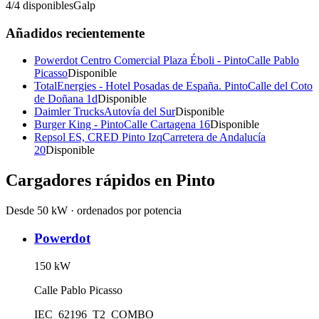
4
/
4
disponibles
Galp
Añadidos recientemente
Powerdot Centro Comercial Plaza Éboli - Pinto
Calle Pablo
Picasso
Disponible
TotalEnergies - Hotel Posadas de España. Pinto
Calle del Coto
de Doñana 1d
Disponible
Daimler Trucks
Autovía del Sur
Disponible
Burger King - Pinto
Calle Cartagena 16
Disponible
Repsol ES, CRED Pinto Izq
Carretera de Andalucía
20
Disponible
Cargadores rápidos en
Pinto
Desde 50 kW · ordenados por potencia
Powerdot
150
kW
Calle Pablo Picasso
IEC_62196_T2_COMBO