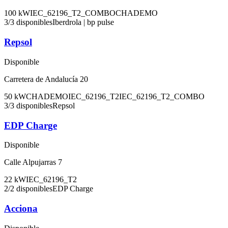
100
kW
IEC_62196_T2_COMBO
CHADEMO
3
/
3
disponibles
Iberdrola | bp pulse
Repsol
Disponible
Carretera de Andalucía 20
50
kW
CHADEMO
IEC_62196_T2
IEC_62196_T2_COMBO
3
/
3
disponibles
Repsol
EDP Charge
Disponible
Calle Alpujarras 7
22
kW
IEC_62196_T2
2
/
2
disponibles
EDP Charge
Acciona