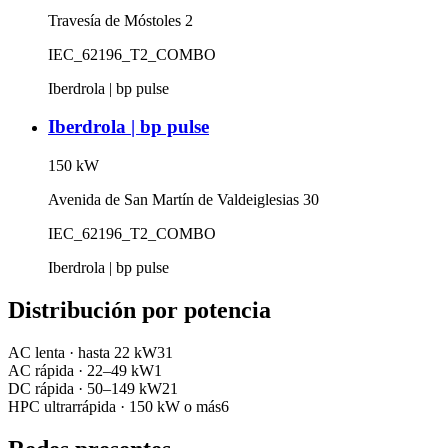
Travesía de Móstoles 2
IEC_62196_T2_COMBO
Iberdrola | bp pulse
Iberdrola | bp pulse
150
kW
Avenida de San Martín de Valdeiglesias 30
IEC_62196_T2_COMBO
Iberdrola | bp pulse
Distribución por potencia
AC lenta
·
hasta 22 kW
31
AC rápida
·
22–49 kW
1
DC rápida
·
50–149 kW
21
HPC ultrarrápida
·
150 kW o más
6