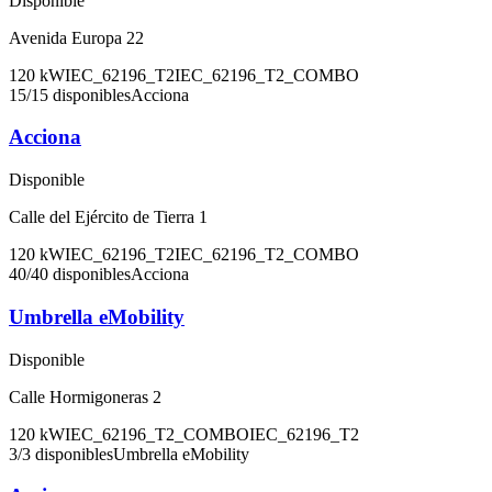
Disponible
Avenida Europa 22
120
kW
IEC_62196_T2
IEC_62196_T2_COMBO
15
/
15
disponibles
Acciona
Acciona
Disponible
Calle del Ejército de Tierra 1
120
kW
IEC_62196_T2
IEC_62196_T2_COMBO
40
/
40
disponibles
Acciona
Umbrella eMobility
Disponible
Calle Hormigoneras 2
120
kW
IEC_62196_T2_COMBO
IEC_62196_T2
3
/
3
disponibles
Umbrella eMobility