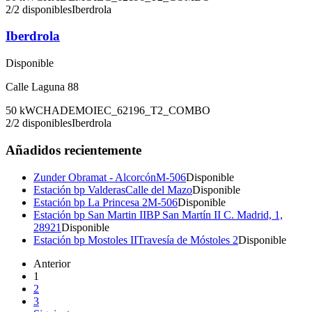
2
/
2
disponibles
Iberdrola
Iberdrola
Disponible
Calle Laguna 88
50
kW
CHADEMO
IEC_62196_T2_COMBO
2
/
2
disponibles
Iberdrola
Añadidos recientemente
Zunder Obramat - Alcorcón
M-506
Disponible
Estación bp Valderas
Calle del Mazo
Disponible
Estación bp La Princesa 2
M-506
Disponible
Estación bp San Martin II
BP San Martín II C. Madrid, 1,
28921
Disponible
Estación bp Mostoles II
Travesía de Móstoles 2
Disponible
Anterior
1
2
3