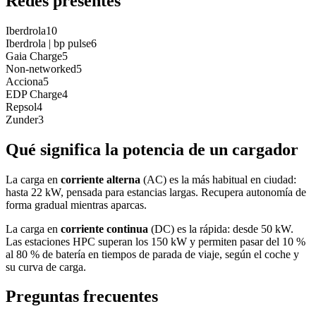
Redes presentes
Iberdrola
10
Iberdrola | bp pulse
6
Gaia Charge
5
Non-networked
5
Acciona
5
EDP Charge
4
Repsol
4
Zunder
3
Qué significa la potencia de un cargador
La carga en
corriente alterna
(AC) es la más habitual en ciudad:
hasta 22 kW, pensada para estancias largas. Recupera autonomía de
forma gradual mientras aparcas.
La carga en
corriente continua
(DC) es la rápida: desde 50 kW.
Las estaciones HPC superan los 150 kW y permiten pasar del 10 %
al 80 % de batería en tiempos de parada de viaje, según el coche y
su curva de carga.
Preguntas frecuentes