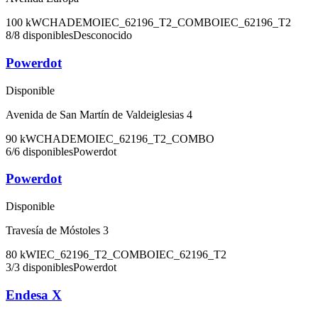
100
kW
CHADEMO
IEC_62196_T2_COMBO
IEC_62196_T2
8
/
8
disponibles
Desconocido
Powerdot
Disponible
Avenida de San Martín de Valdeiglesias 4
90
kW
CHADEMO
IEC_62196_T2_COMBO
6
/
6
disponibles
Powerdot
Powerdot
Disponible
Travesía de Móstoles 3
80
kW
IEC_62196_T2_COMBO
IEC_62196_T2
3
/
3
disponibles
Powerdot
Endesa X