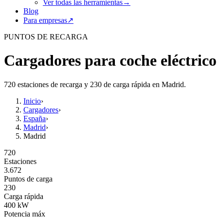
Ver todas las herramientas
→
Blog
Para empresas
↗
PUNTOS DE RECARGA
Cargadores para coche eléctric
720 estaciones de recarga y 230 de carga rápida en Madrid.
Inicio
›
Cargadores
›
España
›
Madrid
›
Madrid
720
Estaciones
3.672
Puntos de carga
230
Carga rápida
400
kW
Potencia máx