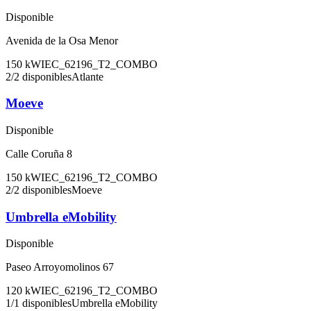
Disponible
Avenida de la Osa Menor
150
kW
IEC_62196_T2_COMBO
2
/
2
disponibles
Atlante
Moeve
Disponible
Calle Coruña 8
150
kW
IEC_62196_T2_COMBO
2
/
2
disponibles
Moeve
Umbrella eMobility
Disponible
Paseo Arroyomolinos 67
120
kW
IEC_62196_T2_COMBO
1
/
1
disponibles
Umbrella eMobility