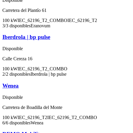
Disponible
Carretera del Plantío 61
100
kW
IEC_62196_T2_COMBO
IEC_62196_T2
3
/
3
disponibles
Eranovum
Iberdrola | bp pulse
Disponible
Calle Cereza 16
100
kW
IEC_62196_T2_COMBO
2
/
2
disponibles
Iberdrola | bp pulse
Wenea
Disponible
Carretera de Boadilla del Monte
100
kW
IEC_62196_T2
IEC_62196_T2_COMBO
6
/
6
disponibles
Wenea