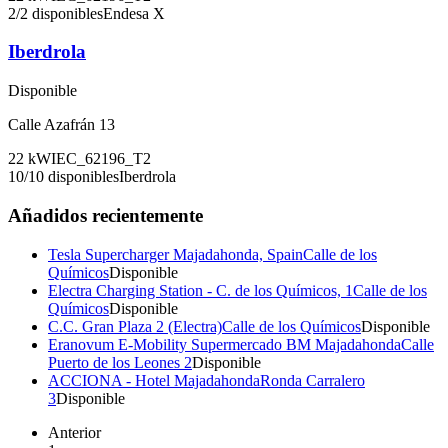
2
/
2
disponibles
Endesa X
Iberdrola
Disponible
Calle Azafrán 13
22
kW
IEC_62196_T2
10
/
10
disponibles
Iberdrola
Añadidos recientemente
Tesla Supercharger Majadahonda, Spain
Calle de los
Químicos
Disponible
Electra Charging Station - C. de los Químicos, 1
Calle de los
Químicos
Disponible
C.C. Gran Plaza 2 (Electra)
Calle de los Químicos
Disponible
Eranovum E-Mobility Supermercado BM Majadahonda
Calle
Puerto de los Leones 2
Disponible
ACCIONA - Hotel Majadahonda
Ronda Carralero
3
Disponible
Anterior