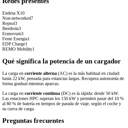
Redes presentes
Endesa X
10
Non-networked
7
Repsol
3
Iberdrola
3
Eranovum
3
Fenie Energia
1
EDP Charge
1
REMO Mobility
1
Qué significa la potencia de un cargador
La carga en
corriente alterna
(AC) es la más habitual en ciudad:
hasta 22 kW, pensada para estancias largas. Recupera autonomía de
forma gradual mientras aparcas.
La carga en
corriente continua
(DC) es la rápida: desde 50 kW.
Las estaciones HPC superan los 150 kW y permiten pasar del 10 %
al 80 % de batería en tiempos de parada de viaje, según el coche y
su curva de carga.
Preguntas frecuentes