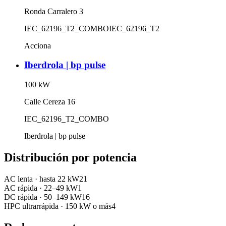
Ronda Carralero 3
IEC_62196_T2_COMBO
IEC_62196_T2
Acciona
Iberdrola | bp pulse
100
kW
Calle Cereza 16
IEC_62196_T2_COMBO
Iberdrola | bp pulse
Distribución por potencia
AC lenta
·
hasta 22 kW
21
AC rápida
·
22–49 kW
1
DC rápida
·
50–149 kW
16
HPC ultrarrápida
·
150 kW o más
4