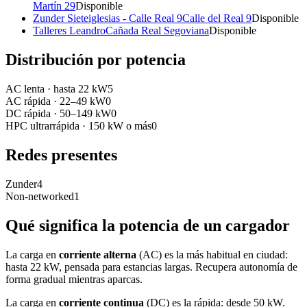
Martín 29
Disponible
Zunder Sieteiglesias - Calle Real 9
Calle del Real 9
Disponible
Talleres Leandro
Cañada Real Segoviana
Disponible
Distribución por potencia
AC lenta
·
hasta 22 kW
5
AC rápida
·
22–49 kW
0
DC rápida
·
50–149 kW
0
HPC ultrarrápida
·
150 kW o más
0
Redes presentes
Zunder
4
Non-networked
1
Qué significa la potencia de un cargador
La carga en
corriente alterna
(AC) es la más habitual en ciudad:
hasta 22 kW, pensada para estancias largas. Recupera autonomía de
forma gradual mientras aparcas.
La carga en
corriente continua
(DC) es la rápida: desde 50 kW.