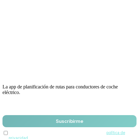
La app de planificación de rutas para conductores de coche
eléctrico.
Email
Suscribirme
Acepto recibir comunicaciones de QuantumDrive y la
política de
privacidad
.