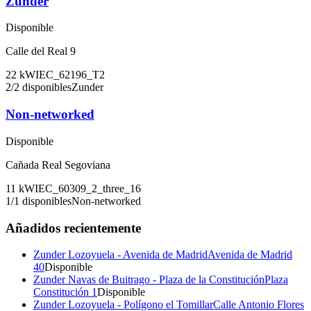
Zunder
Disponible
Calle del Real 9
22
kW
IEC_62196_T2
2
/
2
disponibles
Zunder
Non-networked
Disponible
Cañada Real Segoviana
11
kW
IEC_60309_2_three_16
1
/
1
disponibles
Non-networked
Añadidos recientemente
Zunder Lozoyuela - Avenida de Madrid
Avenida de Madrid
40
Disponible
Zunder Navas de Buitrago - Plaza de la Constitución
Plaza
Constitución 1
Disponible
Zunder Lozoyuela - Polígono el Tomillar
Calle Antonio Flores