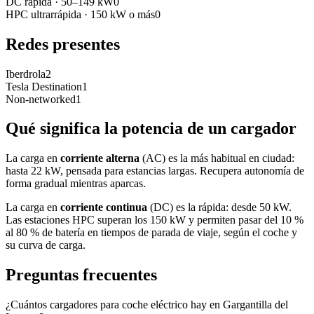
DC rápida
·
50–149 kW
0
HPC ultrarrápida
·
150 kW o más
0
Redes presentes
Iberdrola
2
Tesla Destination
1
Non-networked
1
Qué significa la potencia de un cargador
La carga en
corriente alterna
(AC) es la más habitual en ciudad:
hasta 22 kW, pensada para estancias largas. Recupera autonomía de
forma gradual mientras aparcas.
La carga en
corriente continua
(DC) es la rápida: desde 50 kW.
Las estaciones HPC superan los 150 kW y permiten pasar del 10 %
al 80 % de batería en tiempos de parada de viaje, según el coche y
su curva de carga.
Preguntas frecuentes
¿Cuántos cargadores para coche eléctrico hay en Gargantilla del