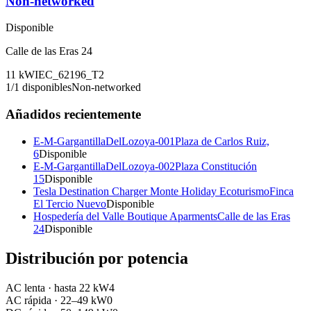
Non-networked
Disponible
Calle de las Eras 24
11
kW
IEC_62196_T2
1
/
1
disponibles
Non-networked
Añadidos recientemente
E-M-GargantillaDelLozoya-001
Plaza de Carlos Ruiz,
6
Disponible
E-M-GargantillaDelLozoya-002
Plaza Constitución
15
Disponible
Tesla Destination Charger Monte Holiday Ecoturismo
Finca
El Tercio Nuevo
Disponible
Hospedería del Valle Boutique Aparments
Calle de las Eras
24
Disponible
Distribución por potencia
AC lenta
·
hasta 22 kW
4
AC rápida
·
22–49 kW
0