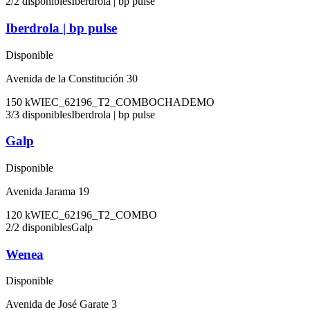
2
/
2
disponibles
Iberdrola | bp pulse
Iberdrola | bp pulse
Disponible
Avenida de la Constitución 30
150
kW
IEC_62196_T2_COMBO
CHADEMO
3
/
3
disponibles
Iberdrola | bp pulse
Galp
Disponible
Avenida Jarama 19
120
kW
IEC_62196_T2_COMBO
2
/
2
disponibles
Galp
Wenea
Disponible
Avenida de José Garate 3