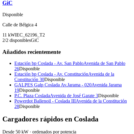
GiC
Disponible
Calle de Bélgica 4
11
kW
IEC_62196_T2
2
/
2
disponibles
GiC
Añadidos recientemente
Estación bp Coslada - Av. San Pablo
Avenida de San Pablo
26
Disponible
Estación bp Coslada - Av. Constitución
Avenida de la
Constitución 30
Disponible
GALPES Galp Coslada Av.Jarama - 020
Avenida Jarama
19
Disponible
P.C. Plaza Coslada
Avenida de José Garate 3
Disponible
Powerdot Ballenoil - Coslada III
Avenida de la Constitución
28
Disponible
Cargadores rápidos en
Coslada
Desde 50 kW · ordenados por potencia