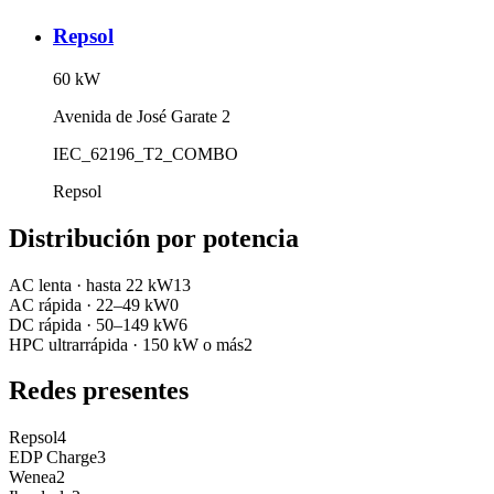
Repsol
60
kW
Avenida de José Garate 2
IEC_62196_T2_COMBO
Repsol
Distribución por potencia
AC lenta
·
hasta 22 kW
13
AC rápida
·
22–49 kW
0
DC rápida
·
50–149 kW
6
HPC ultrarrápida
·
150 kW o más
2
Redes presentes
Repsol
4
EDP Charge
3
Wenea
2