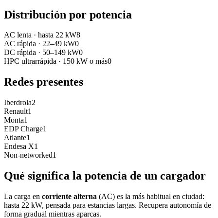
Distribución por potencia
AC lenta
·
hasta 22 kW
8
AC rápida
·
22–49 kW
0
DC rápida
·
50–149 kW
0
HPC ultrarrápida
·
150 kW o más
0
Redes presentes
Iberdrola
2
Renault
1
Monta
1
EDP Charge
1
Atlante
1
Endesa X
1
Non-networked
1
Qué significa la potencia de un cargador
La carga en
corriente alterna
(AC) es la más habitual en ciudad:
hasta 22 kW, pensada para estancias largas. Recupera autonomía de
forma gradual mientras aparcas.