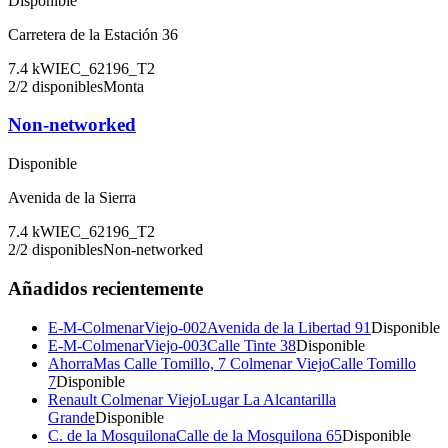
Disponible
Carretera de la Estación 36
7.4
kW
IEC_62196_T2
2
/
2
disponibles
Monta
Non-networked
Disponible
Avenida de la Sierra
7.4
kW
IEC_62196_T2
2
/
2
disponibles
Non-networked
Añadidos recientemente
E-M-ColmenarViejo-002
Avenida de la Libertad 91
Disponible
E-M-ColmenarViejo-003
Calle Tinte 38
Disponible
AhorraMas Calle Tomillo, 7 Colmenar Viejo
Calle Tomillo
7
Disponible
Renault Colmenar Viejo
Lugar La Alcantarilla
Grande
Disponible
C. de la Mosquilona
Calle de la Mosquilona 65
Disponible