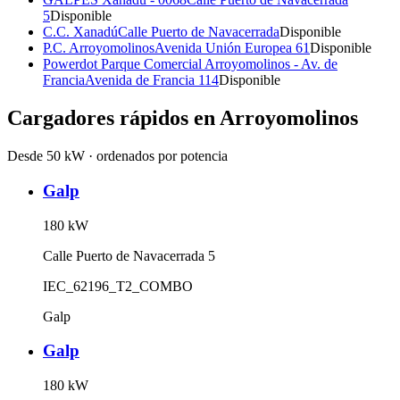
5
Disponible
C.C. Xanadú
Calle Puerto de Navacerrada
Disponible
P.C. Arroyomolinos
Avenida Unión Europea 61
Disponible
Powerdot Parque Comercial Arroyomolinos - Av. de
Francia
Avenida de Francia 114
Disponible
Cargadores rápidos en
Arroyomolinos
Desde 50 kW · ordenados por potencia
Galp
180
kW
Calle Puerto de Navacerrada 5
IEC_62196_T2_COMBO
Galp
Galp
180
kW