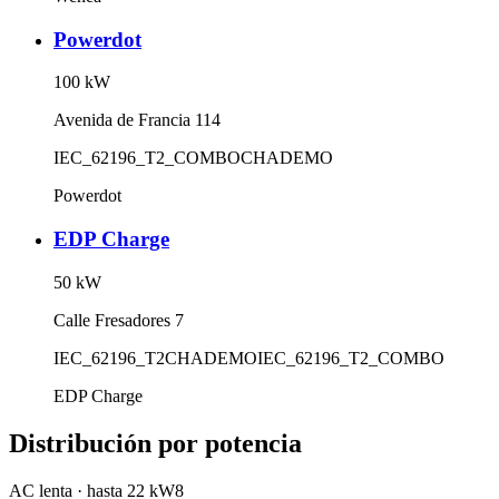
Powerdot
100
kW
Avenida de Francia 114
IEC_62196_T2_COMBO
CHADEMO
Powerdot
EDP Charge
50
kW
Calle Fresadores 7
IEC_62196_T2
CHADEMO
IEC_62196_T2_COMBO
EDP Charge
Distribución por potencia
AC lenta
·
hasta 22 kW
8