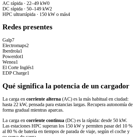
AC rápida
·
22–49 kW
0
DC rápida
·
50–149 kW
2
HPC ultrarrápida
·
150 kW o más
4
Redes presentes
Galp
7
Electromaps
2
Iberdrola
1
Powerdot
1
Wenea
1
El Corte Inglés
1
EDP Charge
1
Qué significa la potencia de un cargador
La carga en
corriente alterna
(AC) es la más habitual en ciudad:
hasta 22 kW, pensada para estancias largas. Recupera autonomía de
forma gradual mientras aparcas.
La carga en
corriente continua
(DC) es la rápida: desde 50 kW.
Las estaciones HPC superan los 150 kW y permiten pasar del 10 %
al 80 % de batería en tiempos de parada de viaje, según el coche y
su curva de carga.