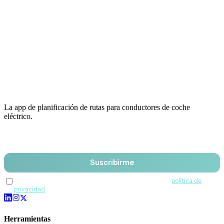
La app de planificación de rutas para conductores de coche
eléctrico.
Email
Suscribirme
Acepto recibir comunicaciones de QuantumDrive y la
política de
privacidad
.
Herramientas