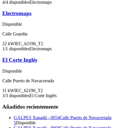
4
/
4
disponibles
Electromaps
Electromaps
Disponible
Calle Guardia
22
kW
IEC_62196_T2
1
/
1
disponibles
Electromaps
El Corte Inglés
Disponible
Calle Puerto de Navacerrada
11
kW
IEC_62196_T2
3
/
3
disponibles
El Corte Inglés
Añadidos recientemente
GALPES Xanadú - 0054
Calle Puerto de Navacerrada
5
Disponible
GALPES Xanadú - 0068
Calle Puerto de Navacerrada