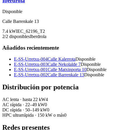
Iberdrola
Disponible
Calle Barrenkale 13
7.4
kW
IEC_62196_T2
2
/
2
disponibles
Iberdrola
Añadidos recientemente
E-SS-Urretxu-004
Calle Kalerrota
Disponible
E-SS-Urretxu-003
Calle Nekolalde 7
Disponible
E-SS-Urretxu-001
Calle Matxinporta 10
Disponible
E-SS-Urretxu-002
Calle Barrenkale 13
Disponible
Distribución por potencia
AC lenta
·
hasta 22 kW
4
AC rápida
·
22–49 kW
0
DC rápida
·
50–149 kW
0
HPC ultrarrápida
·
150 kW o más
0
Redes presentes