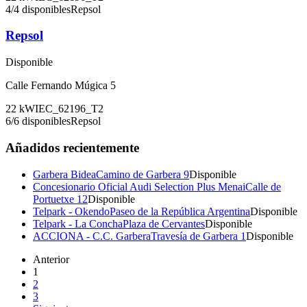
4
/
4
disponibles
Repsol
Repsol
Disponible
Calle Fernando Múgica 5
22
kW
IEC_62196_T2
6
/
6
disponibles
Repsol
Añadidos recientemente
Garbera Bidea
Camino de Garbera 9
Disponible
Concesionario Oficial Audi Selection Plus Menai
Calle de
Portuetxe 12
Disponible
Telpark - Okendo
Paseo de la República Argentina
Disponible
Telpark - La Concha
Plaza de Cervantes
Disponible
ACCIONA - C.C. Garbera
Travesía de Garbera 1
Disponible
Anterior
1
2
3