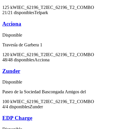
125
kW
IEC_62196_T2
IEC_62196_T2_COMBO
21
/
21
disponibles
Telpark
Acciona
Disponible
Travesía de Garbera 1
120
kW
IEC_62196_T2
IEC_62196_T2_COMBO
48
/
48
disponibles
Acciona
Zunder
Disponible
Paseo de la Sociedad Bascongada Amigos del
100
kW
IEC_62196_T2
IEC_62196_T2_COMBO
4
/
4
disponibles
Zunder
EDP Charge