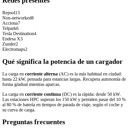
Redes presentes
Repsol
13
Non-networked
8
Acciona
7
Telpark
6
Tesla Destination
4
Endesa X
3
Zunder
2
Electromaps
2
Qué significa la potencia de un cargador
La carga en
corriente alterna
(AC) es la más habitual en ciudad:
hasta 22 kW, pensada para estancias largas. Recupera autonomía de
forma gradual mientras aparcas.
La carga en
corriente continua
(DC) es la rápida: desde 50 kW.
Las estaciones HPC superan los 150 kW y permiten pasar del 10 %
al 80 % de batería en tiempos de parada de viaje, según el coche y
su curva de carga.
Preguntas frecuentes