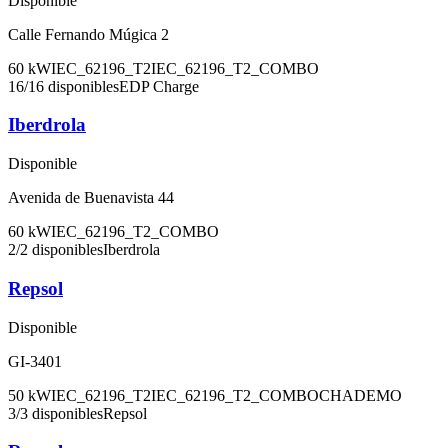
Disponible
Calle Fernando Múgica 2
60
kW
IEC_62196_T2
IEC_62196_T2_COMBO
16
/
16
disponibles
EDP Charge
Iberdrola
Disponible
Avenida de Buenavista 44
60
kW
IEC_62196_T2_COMBO
2
/
2
disponibles
Iberdrola
Repsol
Disponible
GI-3401
50
kW
IEC_62196_T2
IEC_62196_T2_COMBO
CHADEMO
3
/
3
disponibles
Repsol