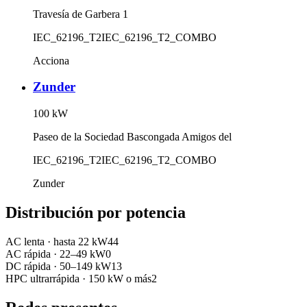
Travesía de Garbera 1
IEC_62196_T2
IEC_62196_T2_COMBO
Acciona
Zunder
100
kW
Paseo de la Sociedad Bascongada Amigos del
IEC_62196_T2
IEC_62196_T2_COMBO
Zunder
Distribución por potencia
AC lenta
·
hasta 22 kW
44
AC rápida
·
22–49 kW
0
DC rápida
·
50–149 kW
13
HPC ultrarrápida
·
150 kW o más
2