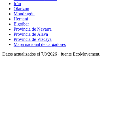
Irún
Oiartzun
Mondragón
Hernani
Elgoibar
Provincia de Navarra
Provincia de Álava
Provincia de Vizcaya
Mapa nacional de cargadores
Datos actualizados el
7/8/2026
· fuente EcoMovement.