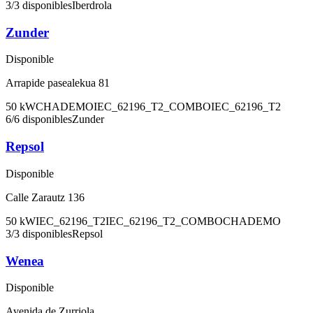
3
/
3
disponibles
Iberdrola
Zunder
Disponible
Arrapide pasealekua 81
50
kW
CHADEMO
IEC_62196_T2_COMBO
IEC_62196_T2
6
/
6
disponibles
Zunder
Repsol
Disponible
Calle Zarautz 136
50
kW
IEC_62196_T2
IEC_62196_T2_COMBO
CHADEMO
3
/
3
disponibles
Repsol
Wenea
Disponible
Avenida de Zurriola