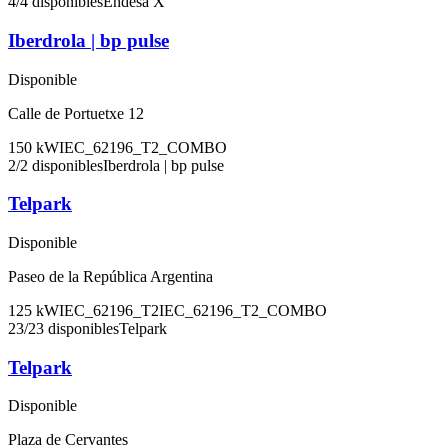
4
/
4
disponibles
Endesa X
Iberdrola | bp pulse
Disponible
Calle de Portuetxe 12
150
kW
IEC_62196_T2_COMBO
2
/
2
disponibles
Iberdrola | bp pulse
Telpark
Disponible
Paseo de la República Argentina
125
kW
IEC_62196_T2
IEC_62196_T2_COMBO
23
/
23
disponibles
Telpark
Telpark
Disponible
Plaza de Cervantes