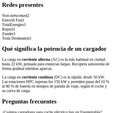
Redes presentes
Non-networked
2
Emovili Fast
1
TotalEnergies
1
Repsol
1
Zunder
1
Tesla Destination
1
Qué significa la potencia de un cargador
La carga en
corriente alterna
(AC) es la más habitual en ciudad:
hasta 22 kW, pensada para estancias largas. Recupera autonomía de
forma gradual mientras aparcas.
La carga en
corriente continua
(DC) es la rápida: desde 50 kW.
Las estaciones HPC superan los 150 kW y permiten pasar del 10 %
al 80 % de batería en tiempos de parada de viaje, según el coche y
su curva de carga.
Preguntas frecuentes
¿Cuántos cargadores para coche eléctrico hay en Fuenterrabía?