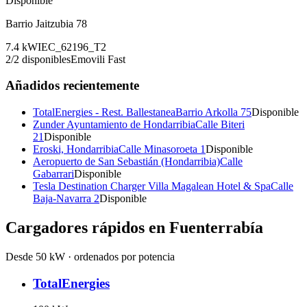
Disponible
Barrio Jaitzubia 78
7.4
kW
IEC_62196_T2
2
/
2
disponibles
Emovili Fast
Añadidos recientemente
TotalEnergies - Rest. Ballestanea
Barrio Arkolla 75
Disponible
Zunder Ayuntamiento de Hondarribia
Calle Biteri
21
Disponible
Eroski, Hondarribia
Calle Minasoroeta 1
Disponible
Aeropuerto de San Sebastián (Hondarribia)
Calle
Gabarrari
Disponible
Tesla Destination Charger Villa Magalean Hotel & Spa
Calle
Baja-Navarra 2
Disponible
Cargadores rápidos en
Fuenterrabía
Desde 50 kW · ordenados por potencia
TotalEnergies