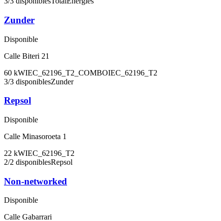
3
/
3
disponibles
TotalEnergies
Zunder
Disponible
Calle Biteri 21
60
kW
IEC_62196_T2_COMBO
IEC_62196_T2
3
/
3
disponibles
Zunder
Repsol
Disponible
Calle Minasoroeta 1
22
kW
IEC_62196_T2
2
/
2
disponibles
Repsol
Non-networked
Disponible
Calle Gabarrari