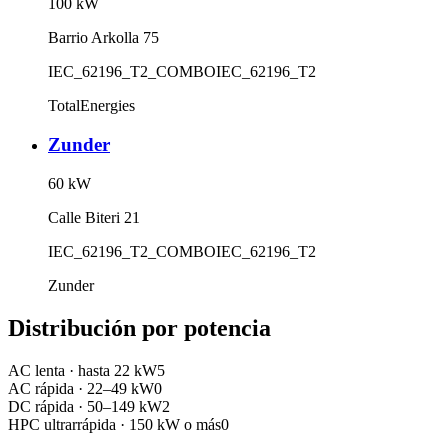
100
kW
Barrio Arkolla 75
IEC_62196_T2_COMBO
IEC_62196_T2
TotalEnergies
Zunder
60
kW
Calle Biteri 21
IEC_62196_T2_COMBO
IEC_62196_T2
Zunder
Distribución por potencia
AC lenta
·
hasta 22 kW
5
AC rápida
·
22–49 kW
0
DC rápida
·
50–149 kW
2
HPC ultrarrápida
·
150 kW o más
0