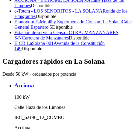
ACCIONA - EMHOME LA SOLANA
Calle Haza de los
Limones
Disponible
e-Totem - LOS SENORITOS - LA SOLANA
Ronda de los
Emigrantes
Disponible
Eranovum E-Mobility Supermercado Consum La Solana
Calle
General Espartero 5
Disponible
Estación de servicio Cepsa - CTRA. MANZANARES,
S/N
Carretera de Manzanares
Disponible
E-CR-LaSolana-001
Avenida de la Constitución
149
Disponible
Cargadores rápidos en
La Solana
Desde 50 kW · ordenados por potencia
Acciona
100
kW
Calle Haza de los Limones
IEC_62196_T2_COMBO
Acciona