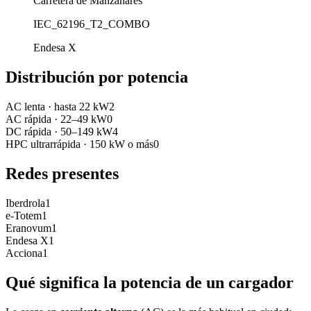
Carretera de Manzanares
IEC_62196_T2_COMBO
Endesa X
Distribución por potencia
AC lenta
·
hasta 22 kW
2
AC rápida
·
22–49 kW
0
DC rápida
·
50–149 kW
4
HPC ultrarrápida
·
150 kW o más
0
Redes presentes
Iberdrola
1
e-Totem
1
Eranovum
1
Endesa X
1
Acciona
1
Qué significa la potencia de un cargador