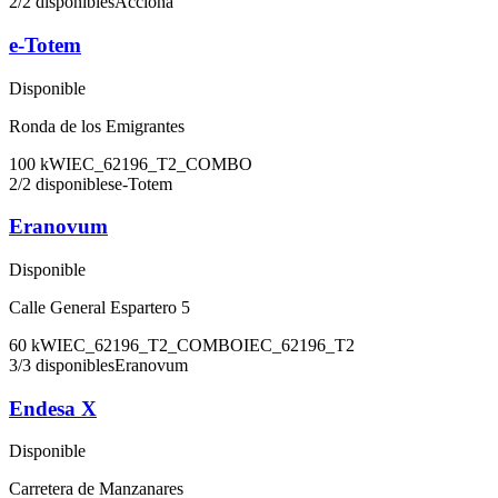
2
/
2
disponibles
Acciona
e-Totem
Disponible
Ronda de los Emigrantes
100
kW
IEC_62196_T2_COMBO
2
/
2
disponibles
e-Totem
Eranovum
Disponible
Calle General Espartero 5
60
kW
IEC_62196_T2_COMBO
IEC_62196_T2
3
/
3
disponibles
Eranovum
Endesa X
Disponible
Carretera de Manzanares