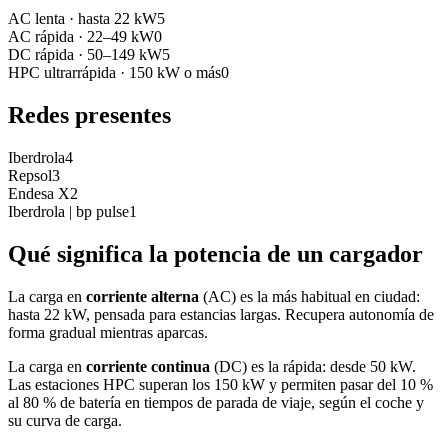
AC lenta
·
hasta 22 kW
5
AC rápida
·
22–49 kW
0
DC rápida
·
50–149 kW
5
HPC ultrarrápida
·
150 kW o más
0
Redes presentes
Iberdrola
4
Repsol
3
Endesa X
2
Iberdrola | bp pulse
1
Qué significa la potencia de un cargador
La carga en
corriente alterna
(AC) es la más habitual en ciudad:
hasta 22 kW, pensada para estancias largas. Recupera autonomía de
forma gradual mientras aparcas.
La carga en
corriente continua
(DC) es la rápida: desde 50 kW.
Las estaciones HPC superan los 150 kW y permiten pasar del 10 %
al 80 % de batería en tiempos de parada de viaje, según el coche y
su curva de carga.