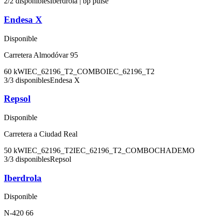
2
/
2
disponibles
Iberdrola | bp pulse
Endesa X
Disponible
Carretera Almodóvar 95
60
kW
IEC_62196_T2_COMBO
IEC_62196_T2
3
/
3
disponibles
Endesa X
Repsol
Disponible
Carretera a Ciudad Real
50
kW
IEC_62196_T2
IEC_62196_T2_COMBO
CHADEMO
3
/
3
disponibles
Repsol
Iberdrola
Disponible
N-420 66