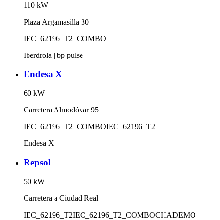
110
kW
Plaza Argamasilla 30
IEC_62196_T2_COMBO
Iberdrola | bp pulse
Endesa X
60
kW
Carretera Almodóvar 95
IEC_62196_T2_COMBO
IEC_62196_T2
Endesa X
Repsol
50
kW
Carretera a Ciudad Real
IEC_62196_T2
IEC_62196_T2_COMBO
CHADEMO