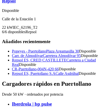
Repsol
Disponible
Calle de la Estación 1
22
kW
IEC_62196_T2
6
/
6
disponibles
Repsol
Añadidos recientemente
Popeyes - Puertollano
Plaza Argamasilla 30
Disponible
Carr. de Almodóvar
Carretera Almodóvar 95
Disponible
Repsol ES, CRED CASTILLETE
Carretera a Ciudad
Real
Disponible
CR-Puertollano-004
N-420 66
Disponible
Repsol ES, Puertollano S.A
Calle Asdrúbal
Disponible
Cargadores rápidos en
Puertollano
Desde 50 kW · ordenados por potencia
Iberdrola | bp pulse