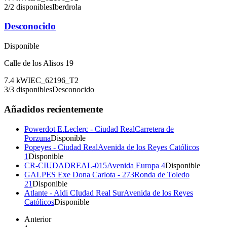
2
/
2
disponibles
Iberdrola
Desconocido
Disponible
Calle de los Alisos 19
7.4
kW
IEC_62196_T2
3
/
3
disponibles
Desconocido
Añadidos recientemente
Powerdot E.Leclerc - Ciudad Real
Carretera de
Porzuna
Disponible
Popeyes - Ciudad Real
Avenida de los Reyes Católicos
1
Disponible
CR-CIUDADREAL-015
Avenida Europa 4
Disponible
GALPES Exe Dona Carlota - 273
Ronda de Toledo
21
Disponible
Atlante - Aldi CIudad Real Sur
Avenida de los Reyes
Católicos
Disponible
Anterior