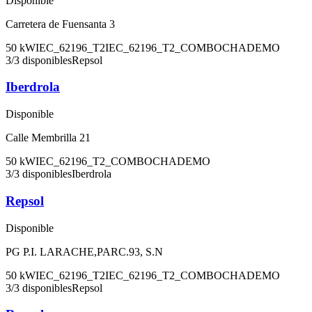
Disponible
Carretera de Fuensanta 3
50
kW
IEC_62196_T2
IEC_62196_T2_COMBO
CHADEMO
3
/
3
disponibles
Repsol
Iberdrola
Disponible
Calle Membrilla 21
50
kW
IEC_62196_T2_COMBO
CHADEMO
3
/
3
disponibles
Iberdrola
Repsol
Disponible
PG P.I. LARACHE,PARC.93, S.N
50
kW
IEC_62196_T2
IEC_62196_T2_COMBO
CHADEMO
3
/
3
disponibles
Repsol