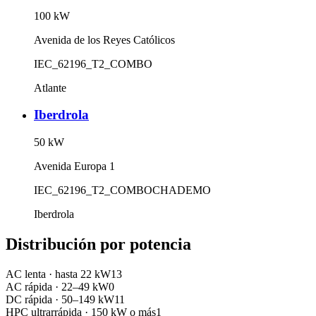
100
kW
Avenida de los Reyes Católicos
IEC_62196_T2_COMBO
Atlante
Iberdrola
50
kW
Avenida Europa 1
IEC_62196_T2_COMBO
CHADEMO
Iberdrola
Distribución por potencia
AC lenta
·
hasta 22 kW
13
AC rápida
·
22–49 kW
0
DC rápida
·
50–149 kW
11
HPC ultrarrápida
·
150 kW o más
1