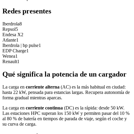
Redes presentes
Iberdrola
8
Repsol
5
Endesa X
2
Atlante
1
Iberdrola | bp pulse
1
EDP Charge
1
Wenea
1
Renault
1
Qué significa la potencia de un cargador
La carga en
corriente alterna
(AC) es la más habitual en ciudad:
hasta 22 kW, pensada para estancias largas. Recupera autonomía de
forma gradual mientras aparcas.
La carga en
corriente continua
(DC) es la rápida: desde 50 kW.
Las estaciones HPC superan los 150 kW y permiten pasar del 10 %
al 80 % de batería en tiempos de parada de viaje, según el coche y
su curva de carga.