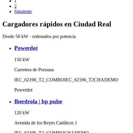
1
2
Siguiente
Cargadores rápidos en
Ciudad Real
Desde 50 kW · ordenados por potencia
Powerdot
150
kW
Carretera de Porzuna
IEC_62196_T2_COMBO
IEC_62196_T2
CHADEMO
Powerdot
Iberdrola | bp pulse
120
kW
Avenida de los Reyes Católicos 1
IEC_62196_T2_COMBO
CHADEMO