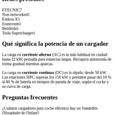
ETECNIC
7
Non-networked
1
Endesa X
1
Eranovum
1
Iberdrola
1
Tesla Supercharger
1
Qué significa la potencia de un cargador
La carga en
corriente alterna
(AC) es la más habitual en ciudad:
hasta 22 kW, pensada para estancias largas. Recupera autonomía de
forma gradual mientras aparcas.
La carga en
corriente continua
(DC) es la rápida: desde 50 kW.
Las estaciones HPC superan los 150 kW y permiten pasar del 10 %
al 80 % de batería en tiempos de parada de viaje, según el coche y
su curva de carga.
Preguntas frecuentes
¿Cuántos cargadores para coche eléctrico hay en Vandellòs
l'Hospitalet de l'Infant?