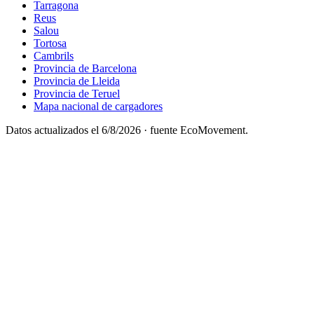
Tarragona
Reus
Salou
Tortosa
Cambrils
Provincia de Barcelona
Provincia de Lleida
Provincia de Teruel
Mapa nacional de cargadores
Datos actualizados el
6/8/2026
· fuente EcoMovement.