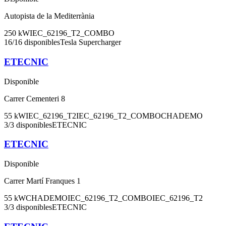
Autopista de la Mediterrània
250
kW
IEC_62196_T2_COMBO
16
/
16
disponibles
Tesla Supercharger
ETECNIC
Disponible
Carrer Cementeri 8
55
kW
IEC_62196_T2
IEC_62196_T2_COMBO
CHADEMO
3
/
3
disponibles
ETECNIC
ETECNIC
Disponible
Carrer Martí Franques 1
55
kW
CHADEMO
IEC_62196_T2_COMBO
IEC_62196_T2
3
/
3
disponibles
ETECNIC