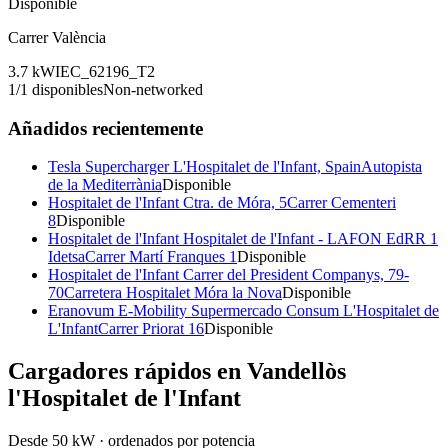
Disponible
Carrer València
3.7
kW
IEC_62196_T2
1
/
1
disponibles
Non-networked
Añadidos recientemente
Tesla Supercharger L'Hospitalet de l'Infant, Spain
Autopista
de la Mediterrània
Disponible
Hospitalet de l'Infant Ctra. de Móra, 5
Carrer Cementeri
8
Disponible
Hospitalet de l'Infant Hospitalet de l'Infant - LAFON EdRR 1
Idetsa
Carrer Martí Franques 1
Disponible
Hospitalet de l'Infant Carrer del President Companys, 79-
70
Carretera Hospitalet Móra la Nova
Disponible
Eranovum E-Mobility Supermercado Consum L'Hospitalet de
L'Infant
Carrer Priorat 16
Disponible
Cargadores rápidos en
Vandellòs
l'Hospitalet de l'Infant
Desde 50 kW · ordenados por potencia