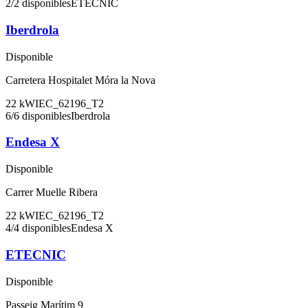
2
/
2
disponibles
ETECNIC
Iberdrola
Disponible
Carretera Hospitalet Móra la Nova
22
kW
IEC_62196_T2
6
/
6
disponibles
Iberdrola
Endesa X
Disponible
Carrer Muelle Ribera
22
kW
IEC_62196_T2
4
/
4
disponibles
Endesa X
ETECNIC
Disponible
Passeig Marítim 9