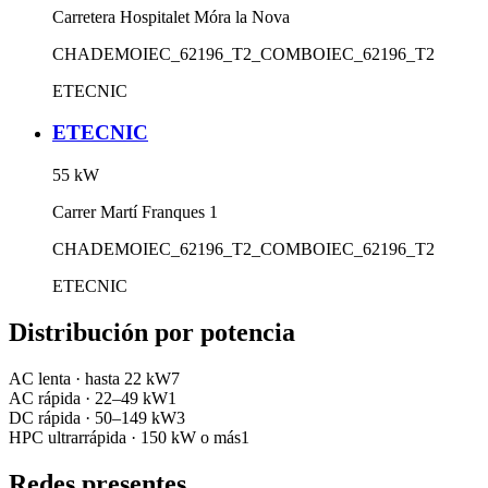
Carretera Hospitalet Móra la Nova
CHADEMO
IEC_62196_T2_COMBO
IEC_62196_T2
ETECNIC
ETECNIC
55
kW
Carrer Martí Franques 1
CHADEMO
IEC_62196_T2_COMBO
IEC_62196_T2
ETECNIC
Distribución por potencia
AC lenta
·
hasta 22 kW
7
AC rápida
·
22–49 kW
1
DC rápida
·
50–149 kW
3
HPC ultrarrápida
·
150 kW o más
1
Redes presentes