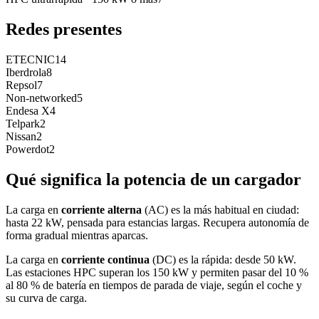
Redes presentes
ETECNIC
14
Iberdrola
8
Repsol
7
Non-networked
5
Endesa X
4
Telpark
2
Nissan
2
Powerdot
2
Qué significa la potencia de un cargador
La carga en
corriente alterna
(AC) es la más habitual en ciudad:
hasta 22 kW, pensada para estancias largas. Recupera autonomía de
forma gradual mientras aparcas.
La carga en
corriente continua
(DC) es la rápida: desde 50 kW.
Las estaciones HPC superan los 150 kW y permiten pasar del 10 %
al 80 % de batería en tiempos de parada de viaje, según el coche y
su curva de carga.