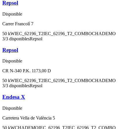
Repsol
Disponible
Carrer Francolí 7
50
kW
IEC_62196_T2
IEC_62196_T2_COMBO
CHADEMO
3
/
3
disponibles
Repsol
Repsol
Disponible
CR N-340 P.K. 1173,00 D
50
kW
IEC_62196_T2
IEC_62196_T2_COMBO
CHADEMO
3
/
3
disponibles
Repsol
Endesa X
Disponible
Carretera Vella de València 5
50
kW
CHADEMO
IEC_62196_T2
IEC_62196_T2_COMBO