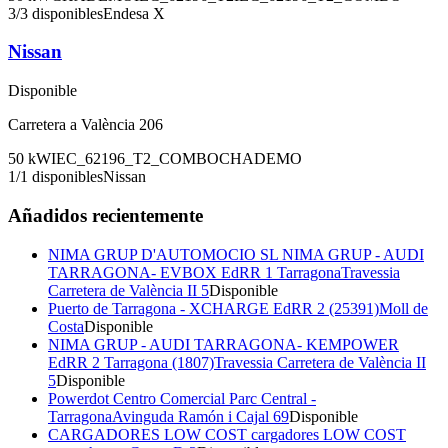
3
/
3
disponibles
Endesa X
Nissan
Disponible
Carretera a València 206
50
kW
IEC_62196_T2_COMBO
CHADEMO
1
/
1
disponibles
Nissan
Añadidos recientemente
NIMA GRUP D'AUTOMOCIO SL NIMA GRUP - AUDI
TARRAGONA- EVBOX EdRR 1 Tarragona
Travessia
Carretera de València II 5
Disponible
Puerto de Tarragona - XCHARGE EdRR 2 (25391)
Moll de
Costa
Disponible
NIMA GRUP - AUDI TARRAGONA- KEMPOWER
EdRR 2 Tarragona (1807)
Travessia Carretera de València II
5
Disponible
Powerdot Centro Comercial Parc Central -
Tarragona
Avinguda Ramón i Cajal 69
Disponible
CARGADORES LOW COST cargadores LOW COST