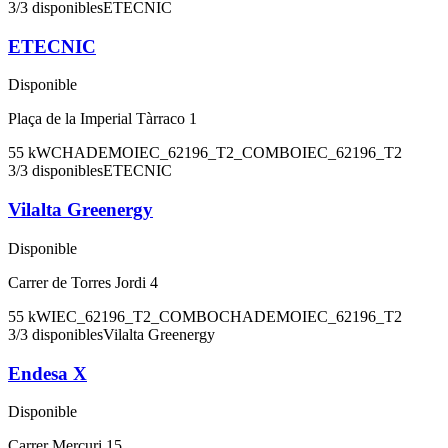
3
/
3
disponibles
ETECNIC
ETECNIC
Disponible
Plaça de la Imperial Tàrraco 1
55
kW
CHADEMO
IEC_62196_T2_COMBO
IEC_62196_T2
3
/
3
disponibles
ETECNIC
Vilalta Greenergy
Disponible
Carrer de Torres Jordi 4
55
kW
IEC_62196_T2_COMBO
CHADEMO
IEC_62196_T2
3
/
3
disponibles
Vilalta Greenergy
Endesa X
Disponible
Carrer Mercuri 15