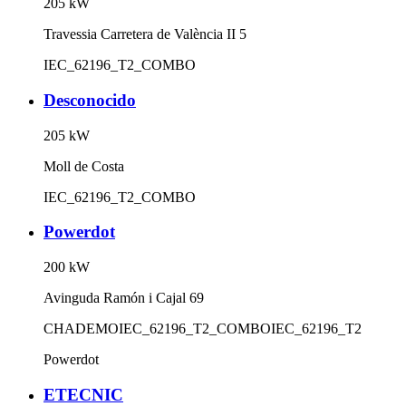
205
kW
Travessia Carretera de València II 5
IEC_62196_T2_COMBO
Desconocido
205
kW
Moll de Costa
IEC_62196_T2_COMBO
Powerdot
200
kW
Avinguda Ramón i Cajal 69
CHADEMO
IEC_62196_T2_COMBO
IEC_62196_T2
Powerdot
ETECNIC