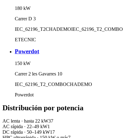
180
kW
Carrer D 3
IEC_62196_T2
CHADEMO
IEC_62196_T2_COMBO
ETECNIC
Powerdot
150
kW
Carrer 2 les Gavarres 10
IEC_62196_T2_COMBO
CHADEMO
Powerdot
Distribución por potencia
AC lenta
·
hasta 22 kW
37
AC rápida
·
22–49 kW
1
DC rápida
·
50–149 kW
17
HPC ultrarrápida
·
150 kW o más
7