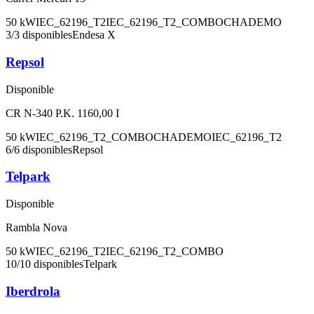
50
kW
IEC_62196_T2
IEC_62196_T2_COMBO
CHADEMO
3
/
3
disponibles
Endesa X
Repsol
Disponible
CR N-340 P.K. 1160,00 I
50
kW
IEC_62196_T2_COMBO
CHADEMO
IEC_62196_T2
6
/
6
disponibles
Repsol
Telpark
Disponible
Rambla Nova
50
kW
IEC_62196_T2
IEC_62196_T2_COMBO
10
/
10
disponibles
Telpark
Iberdrola