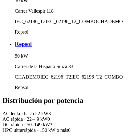
50
kW
Carrer Vallespir 118
IEC_62196_T2
IEC_62196_T2_COMBO
CHADEMO
Repsol
Repsol
50
kW
Carrer de la Hispano Suiza 33
CHADEMO
IEC_62196_T2
IEC_62196_T2_COMBO
Repsol
Distribución por potencia
AC lenta
·
hasta 22 kW
3
AC rápida
·
22–49 kW
0
DC rápida
·
50–149 kW
3
HPC ultrarrápida
·
150 kW o más
0