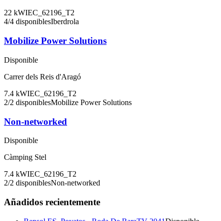
22
kW
IEC_62196_T2
4
/
4
disponibles
Iberdrola
Mobilize Power Solutions
Disponible
Carrer dels Reis d'Aragó
7.4
kW
IEC_62196_T2
2
/
2
disponibles
Mobilize Power Solutions
Non-networked
Disponible
Càmping Stel
7.4
kW
IEC_62196_T2
2
/
2
disponibles
Non-networked
Añadidos recientemente