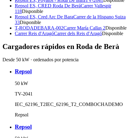
Repsol ES, Poyatos - Roda De Bara
TV-2041
Disponible
Repsol ES, CRED Roda De Berá
Carrer Vallespir
118
Disponible
Repsol ES, Cred Arc De Bara
Carrer de la Hispano Suiza
33
Disponible
T-RODADEBARA-002
Carrer María Callas 2
Disponible
Carrer Reis d'Aragó
Carrer dels Reis d'Aragó
Disponible
Cargadores rápidos en
Roda de Berà
Desde 50 kW · ordenados por potencia
Repsol
50
kW
TV-2041
IEC_62196_T2
IEC_62196_T2_COMBO
CHADEMO
Repsol
Repsol